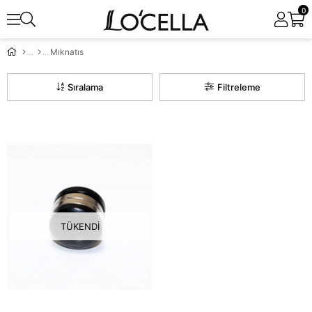
0
Mıknatıs
Sıralama
Filtreleme
TÜKENDI