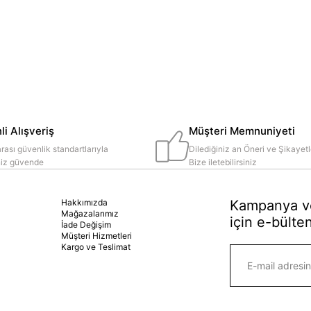
i Alışveriş
Müşteri Memnuniyeti
rası güvenlik standartlarıyla
Dilediğiniz an Öneri ve Şikayetl
iniz güvende
Bize iletebilirsiniz
Hakkımızda
Kampanya ve
Mağazalarımız
için e-bülten
İade Değişim
Müşteri Hizmetleri
Kargo ve Teslimat