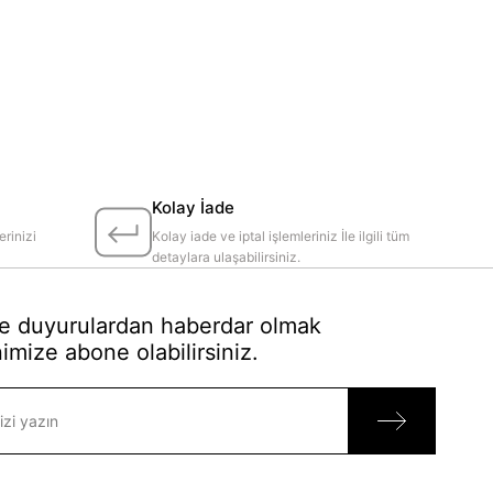
Kolay İade
erinizi
Kolay iade ve iptal işlemleriniz İle ilgili tüm
detaylara ulaşabilirsiniz.
 duyurulardan haberdar olmak
imize abone olabilirsiniz.