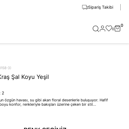
Sipariş Takibi
0
0
0158-3)
Kraş Şal Koyu Yeşil
:
2
n özgün havası, su gibi akan floral desenlerle buluşuyor. Hafif
boyu konfor, renkleriyle bakışları üzerine çeken bir stil...