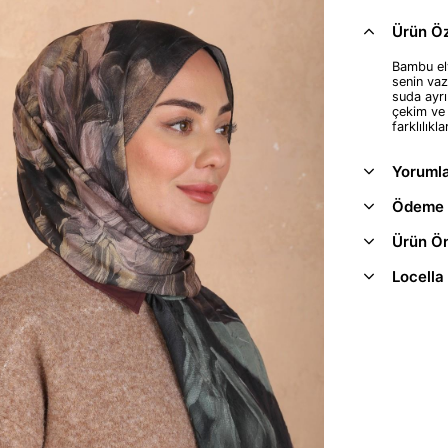
Ürün Öze
Bambu ely
senin vaz
suda ayrı
çekim ve 
farklılıkla
Yoruml
Ödeme 
Ürün Ön
Locella