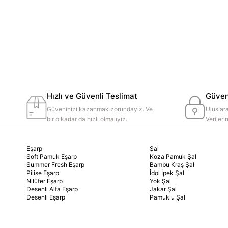
Hızlı ve Güvenli Teslimat
Güvenl
Güveninizi kazanmak zorundayız. Ve
Uluslara
bir o kadar da hızlı olmalıyız.
Veriler
Eşarp
Şal
Soft Pamuk Eşarp
Koza Pamuk Şal
Summer Fresh Eşarp
Bambu Kraş Şal
Pilise Eşarp
İdol İpek Şal
Nilüfer Eşarp
Yok Şal
Desenli Alfa Eşarp
Jakar Şal
Desenli Eşarp
Pamuklu Şal