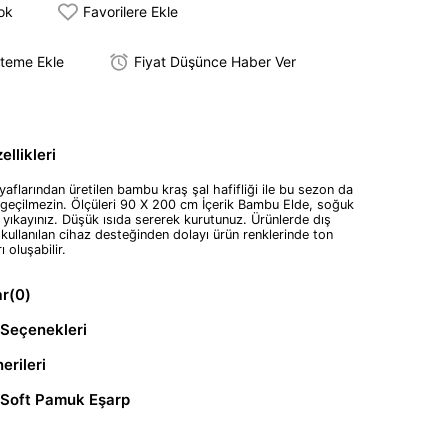
tok
Favorilere Ekle
steme Ekle
Fiyat Düşünce Haber Ver
llikleri
aflarından üretilen bambu kraş şal hafifliği ile bu sezon da
geçilmezin. Ölçüleri 90 X 200 cm İçerik Bambu Elde, soğuk
 yıkayınız. Düşük ısıda sererek kurutunuz. Ürünlerde dış
kullanılan cihaz desteğinden dolayı ürün renklerinde ton
rı oluşabilir.
ar
(0)
Seçenekleri
erileri
 Soft Pamuk Eşarp