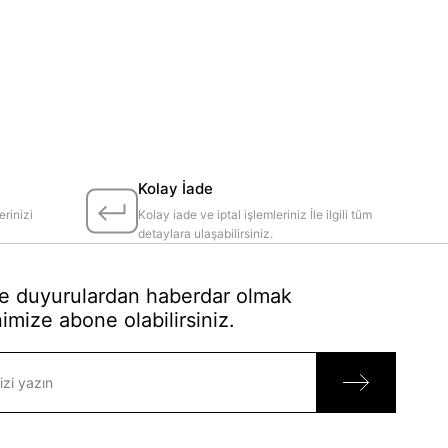
Kolay İade
erinizi
Kolay iade ve iptal işlemleriniz İle ilgili tüm
detaylara ulaşabilirsiniz.
 duyurulardan haberdar olmak
imize abone olabilirsiniz.