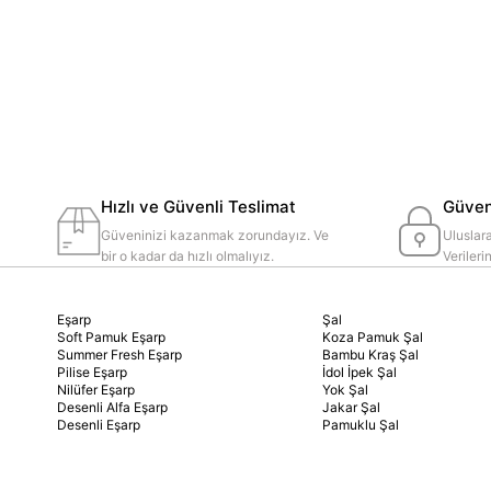
Hızlı ve Güvenli Teslimat
Güvenl
Güveninizi kazanmak zorundayız. Ve
Uluslara
bir o kadar da hızlı olmalıyız.
Veriler
Eşarp
Şal
Soft Pamuk Eşarp
Koza Pamuk Şal
Summer Fresh Eşarp
Bambu Kraş Şal
Pilise Eşarp
İdol İpek Şal
Nilüfer Eşarp
Yok Şal
Desenli Alfa Eşarp
Jakar Şal
Desenli Eşarp
Pamuklu Şal