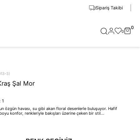
Sipariş Takibi
0
0
013-3)
Kraş Şal Mor
:
1
n özgün havası, su gibi akan floral desenlerle buluşuyor. Hafif
boyu konfor, renkleriyle bakışları üzerine çeken bir stil...