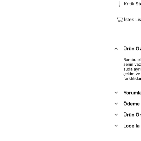
Kritik S
İstek Li
Ürün Öze
Bambu ely
senin vaz
suda ayrı
çekim ve 
farklılıkla
Yoruml
Ödeme 
Ürün Ön
Locella