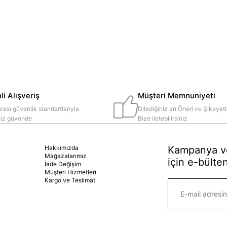
i Alışveriş
Müşteri Memnuniyeti
rası güvenlik standartlarıyla
Dilediğiniz an Öneri ve Şikayetl
iniz güvende
Bize iletebilirsiniz
Hakkımızda
Kampanya ve
Mağazalarımız
için e-bülten
İade Değişim
Müşteri Hizmetleri
Kargo ve Teslimat