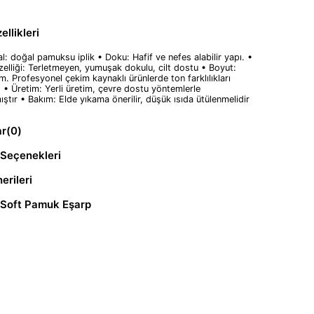
llikleri
l: doğal pamuksu iplik • Doku: Hafif ve nefes alabilir yapı. •
lliği: Terletmeyen, yumuşak dokulu, cilt dostu • Boyut:
. Profesyonel çekim kaynaklı ürünlerde ton farklılıkları
r. • Üretim: Yerli üretim, çevre dostu yöntemlerle
ıştır • Bakım: Elde yıkama önerilir, düşük ısıda ütülenmelidir
ar
(0)
Seçenekleri
erileri
 Soft Pamuk Eşarp