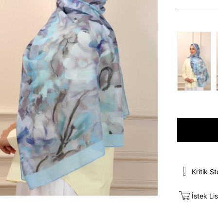
Kritik S
İstek Li