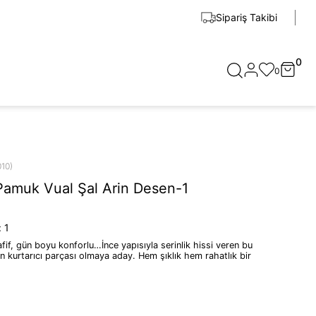
Sipariş Takibi
0
0
010)
Pamuk Vual Şal Arin Desen-1
:
1
fif, gün boyu konforlu…İnce yapısıyla serinlik hissi veren bu
n kurtarıcı parçası olmaya aday. Hem şıklık hem rahatlık bir