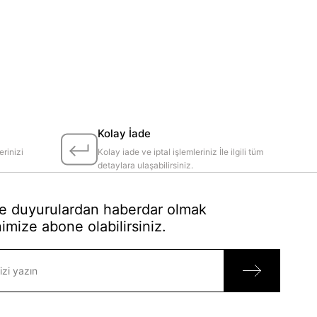
Kolay İade
erinizi
Kolay iade ve iptal işlemleriniz İle ilgili tüm
detaylara ulaşabilirsiniz.
 duyurulardan haberdar olmak
imize abone olabilirsiniz.