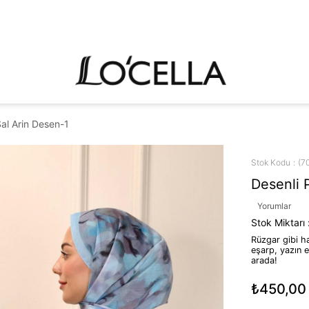
al Arin Desen-1
Stok Kodu
(7
Desenli 
Yorumlar
Stok Miktarı
Rüzgar gibi ha
eşarp, yazın e
arada!
₺450,00