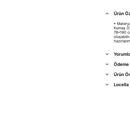
Ürün Öze
• Materya
Kumaş Öze
78*190 cm
oluşabili
hazırlanm
Yoruml
Ödeme 
Ürün Ön
Locella