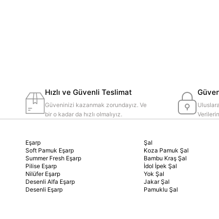
Hızlı ve Güvenli Teslimat
Güvenl
Güveninizi kazanmak zorundayız. Ve
Uluslara
bir o kadar da hızlı olmalıyız.
Veriler
Eşarp
Şal
Soft Pamuk Eşarp
Koza Pamuk Şal
Summer Fresh Eşarp
Bambu Kraş Şal
Pilise Eşarp
İdol İpek Şal
Nilüfer Eşarp
Yok Şal
Desenli Alfa Eşarp
Jakar Şal
Desenli Eşarp
Pamuklu Şal