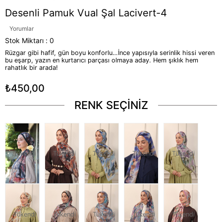
Desenli Pamuk Vual Şal Lacivert-4
Yorumlar
Stok Miktarı
:
0
Rüzgar gibi hafif, gün boyu konforlu…İnce yapısıyla serinlik hissi veren
bu eşarp, yazın en kurtarıcı parçası olmaya aday. Hem şıklık hem
rahatlık bir arada!
₺450,00
RENK SEÇİNİZ
Tükendi
Tükendi
Tükendi
Tükendi
Tükendi
Tükendi
Tükendi
Tükendi
Tükendi
Tükendi