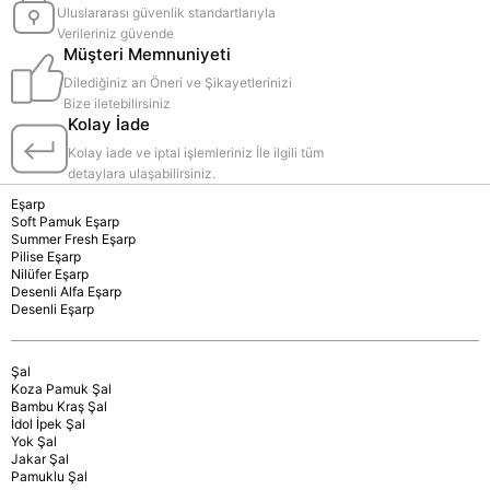
Uluslararası güvenlik standartlarıyla
Verileriniz güvende
Müşteri Memnuniyeti
Dilediğiniz an Öneri ve Şikayetlerinizi
Bize iletebilirsiniz
Kolay İade
Kolay iade ve iptal işlemleriniz İle ilgili tüm
detaylara ulaşabilirsiniz.
Eşarp
Soft Pamuk Eşarp
Summer Fresh Eşarp
Pilise Eşarp
Nilüfer Eşarp
Desenli Alfa Eşarp
Desenli Eşarp
Şal
Koza Pamuk Şal
Bambu Kraş Şal
İdol İpek Şal
Yok Şal
Jakar Şal
Pamuklu Şal