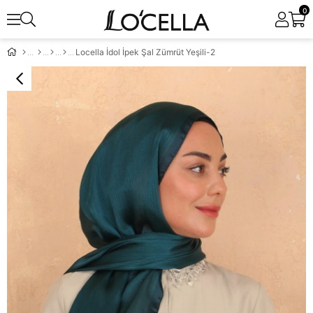
0
Locella İdol İpek Şal Zümrüt Yeşili-2