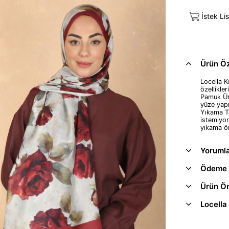
İstek Li
Ürün Öze
Locella K
özellikler
Pamuk Ürü
yüze yap
Yıkama Ta
istemiyor
yıkama ön
Yoruml
Ödeme 
Ürün Ön
Locella