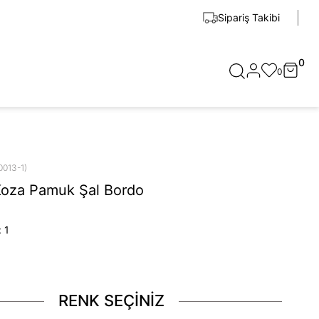
Sipariş Takibi
0
0
0013-1)
Koza Pamuk Şal Bordo
:
1
RENK SEÇİNİZ