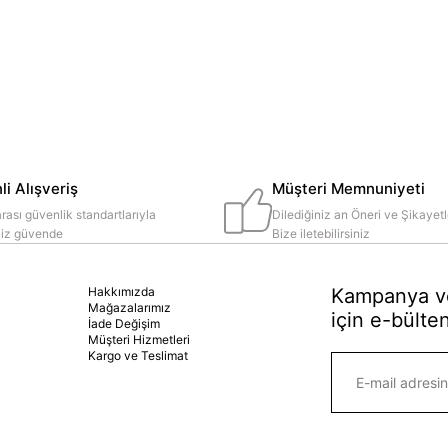
i Alışveriş
Müşteri Memnuniyeti
rası güvenlik standartlarıyla
Dilediğiniz an Öneri ve Şikayetl
iniz güvende
Bize iletebilirsiniz
Hakkımızda
Kampanya ve
Mağazalarımız
için e-bülten
İade Değişim
Müşteri Hizmetleri
Kargo ve Teslimat