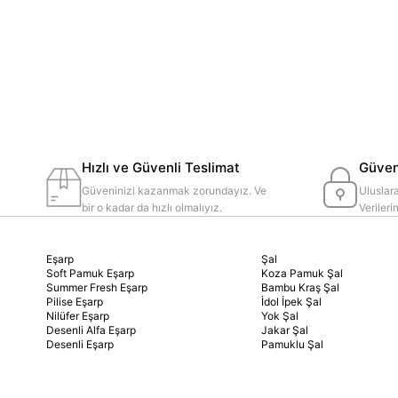
Hızlı ve Güvenli Teslimat
Güvenl
Güveninizi kazanmak zorundayız. Ve
Uluslara
bir o kadar da hızlı olmalıyız.
Veriler
Eşarp
Şal
Soft Pamuk Eşarp
Koza Pamuk Şal
Summer Fresh Eşarp
Bambu Kraş Şal
Pilise Eşarp
İdol İpek Şal
Nilüfer Eşarp
Yok Şal
Desenli Alfa Eşarp
Jakar Şal
Desenli Eşarp
Pamuklu Şal