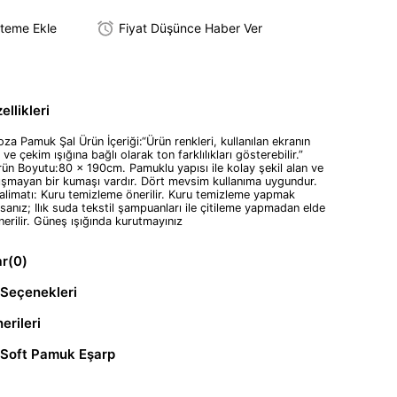
steme Ekle
Fiyat Düşünce Haber Ver
llikleri
oza Pamuk Şal Ürün İçeriği:“Ürün renkleri, kullanılan ekranın
i ve çekim ışığına bağlı olarak ton farklılıkları gösterebilir.”
n Boyutu:80 x 190cm. Pamuklu yapısı ile kolay şekil alan ve
ışmayan bir kumaşı vardır. Dört mevsim kullanıma uygundur.
limatı: Kuru temizleme önerilir. Kuru temizleme yapmak
sanız; Ilık suda tekstil şampuanları ile çitileme yapmadan elde
erilir. Güneş ışığında kurutmayınız
ar
(0)
Seçenekleri
erileri
 Soft Pamuk Eşarp