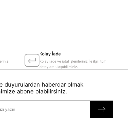
Kolay İade
erinizi
Kolay iade ve iptal işlemleriniz İle ilgili tüm
detaylara ulaşabilirsiniz.
 duyurulardan haberdar olmak
imize abone olabilirsiniz.