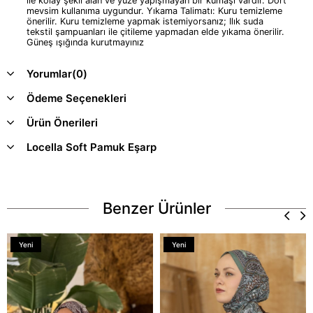
ile kolay şekil alan ve yüze yapışmayan bir kumaşı vardır. Dört
mevsim kullanıma uygundur. Yıkama Talimatı: Kuru temizleme
önerilir. Kuru temizleme yapmak istemiyorsanız; Ilık suda
tekstil şampuanları ile çitileme yapmadan elde yıkama önerilir.
Güneş ışığında kurutmayınız
Yorumlar
(0)
Ödeme Seçenekleri
Ürün Önerileri
Locella Soft Pamuk Eşarp
Benzer Ürünler
Yeni
Yeni
Ürün
Ürün