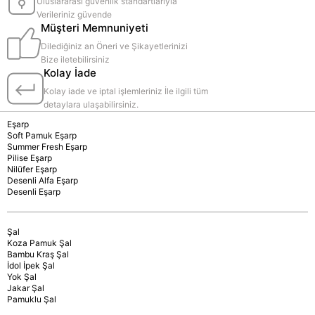
Uluslararası güvenlik standartlarıyla
Verileriniz güvende
Müşteri Memnuniyeti
Dilediğiniz an Öneri ve Şikayetlerinizi
Bize iletebilirsiniz
Kolay İade
Kolay iade ve iptal işlemleriniz İle ilgili tüm
detaylara ulaşabilirsiniz.
Eşarp
Soft Pamuk Eşarp
Summer Fresh Eşarp
Pilise Eşarp
Nilüfer Eşarp
Desenli Alfa Eşarp
Desenli Eşarp
Şal
Koza Pamuk Şal
Bambu Kraş Şal
İdol İpek Şal
Yok Şal
Jakar Şal
Pamuklu Şal