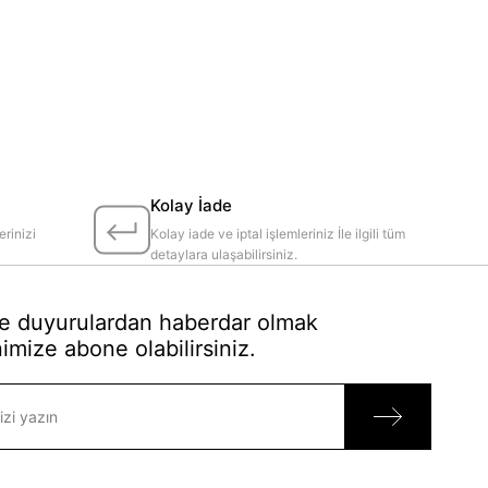
Kolay İade
erinizi
Kolay iade ve iptal işlemleriniz İle ilgili tüm
detaylara ulaşabilirsiniz.
 duyurulardan haberdar olmak
imize abone olabilirsiniz.