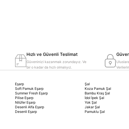
Hızlı ve Güvenli Teslimat
Güvenl
Güveninizi kazanmak zorundayız. Ve
Uluslara
bir o kadar da hızlı olmalıyız.
Veriler
Eşarp
Şal
Soft Pamuk Eşarp
Koza Pamuk Şal
Summer Fresh Eşarp
Bambu Kraş Şal
Pilise Eşarp
İdol İpek Şal
Nilüfer Eşarp
Yok Şal
Desenli Alfa Eşarp
Jakar Şal
Desenli Eşarp
Pamuklu Şal