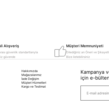
i Alışveriş
Müşteri Memnuniyeti
rası güvenlik standartlarıyla
Dilediğiniz an Öneri ve Şikayetl
iniz güvende
Bize iletebilirsiniz
Hakkımızda
Kampanya ve
Mağazalarımız
için e-bülten
İade Değişim
Müşteri Hizmetleri
Kargo ve Teslimat