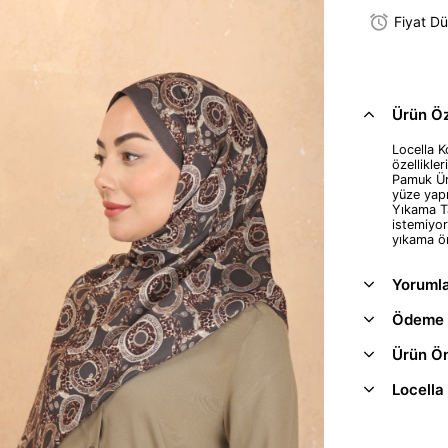
Fiyat D
Ürün Öze
Locella K
özellikler
Pamuk Ürü
yüze yap
Yıkama Ta
istemiyor
yıkama ön
Yoruml
Ödeme 
Ürün Ön
Locella