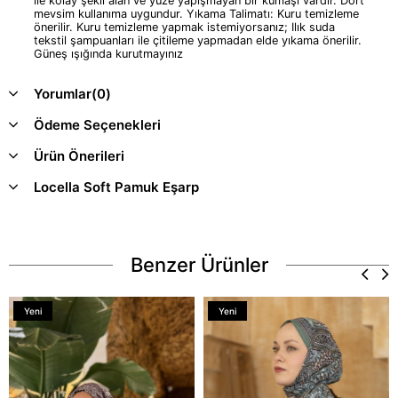
ile kolay şekil alan ve yüze yapışmayan bir kumaşı vardır. Dört
mevsim kullanıma uygundur. Yıkama Talimatı: Kuru temizleme
önerilir. Kuru temizleme yapmak istemiyorsanız; Ilık suda
tekstil şampuanları ile çitileme yapmadan elde yıkama önerilir.
Güneş ışığında kurutmayınız
Yorumlar
(0)
Ödeme Seçenekleri
Ürün Önerileri
Locella Soft Pamuk Eşarp
Benzer Ürünler
Yeni
Yeni
Ürün
Ürün