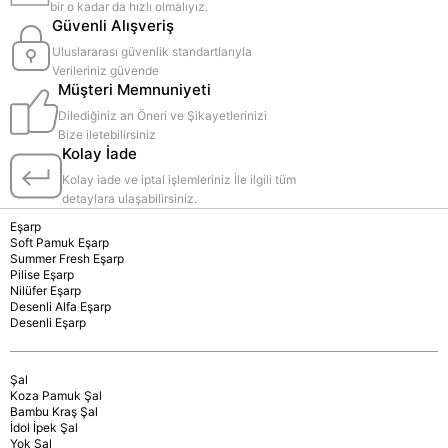
bir o kadar da hızlı olmalıyız.
Güvenli Alışveriş
Uluslararası güvenlik standartlarıyla
Verileriniz güvende
Müşteri Memnuniyeti
Dilediğiniz an Öneri ve Şikayetlerinizi
Bize iletebilirsiniz
Kolay İade
Kolay iade ve iptal işlemleriniz İle ilgili tüm
detaylara ulaşabilirsiniz.
Eşarp
Soft Pamuk Eşarp
Summer Fresh Eşarp
Pilise Eşarp
Nilüfer Eşarp
Desenli Alfa Eşarp
Desenli Eşarp
Şal
Koza Pamuk Şal
Bambu Kraş Şal
İdol İpek Şal
Yok Şal