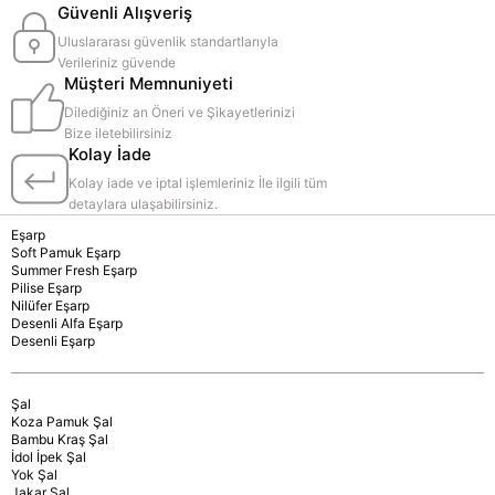
Güvenli Alışveriş
Uluslararası güvenlik standartlarıyla
Verileriniz güvende
Müşteri Memnuniyeti
Dilediğiniz an Öneri ve Şikayetlerinizi
Bize iletebilirsiniz
Kolay İade
Kolay iade ve iptal işlemleriniz İle ilgili tüm
detaylara ulaşabilirsiniz.
Eşarp
Soft Pamuk Eşarp
Summer Fresh Eşarp
Pilise Eşarp
Nilüfer Eşarp
Desenli Alfa Eşarp
Desenli Eşarp
Şal
Koza Pamuk Şal
Bambu Kraş Şal
İdol İpek Şal
Yok Şal
Jakar Şal