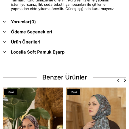
Talimatı: Kuru temizleme önerilir. Kuru temizleme yapmak
istemiyorsanız; Ilık suda tekstil şampuanları ile çitileme
yapmadan elde yıkama önerilir. Güneş ışığında kurutmayınız
Yorumlar
(0)
Ödeme Seçenekleri
Ürün Önerileri
Locella Soft Pamuk Eşarp
Benzer Ürünler
Yeni
Yeni
Ürün
Ürün