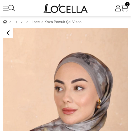
0
Locella Koza Pamuk Şal Vizon