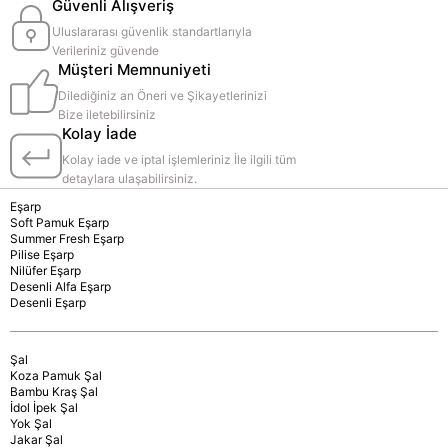
Güvenli Alışveriş
Uluslararası güvenlik standartlarıyla
Verileriniz güvende
Müşteri Memnuniyeti
Dilediğiniz an Öneri ve Şikayetlerinizi
Bize iletebilirsiniz
Kolay İade
Kolay iade ve iptal işlemleriniz İle ilgili tüm
detaylara ulaşabilirsiniz.
Eşarp
Soft Pamuk Eşarp
Summer Fresh Eşarp
Pilise Eşarp
Nilüfer Eşarp
Desenli Alfa Eşarp
Desenli Eşarp
Şal
Koza Pamuk Şal
Bambu Kraş Şal
İdol İpek Şal
Yok Şal
Jakar Şal