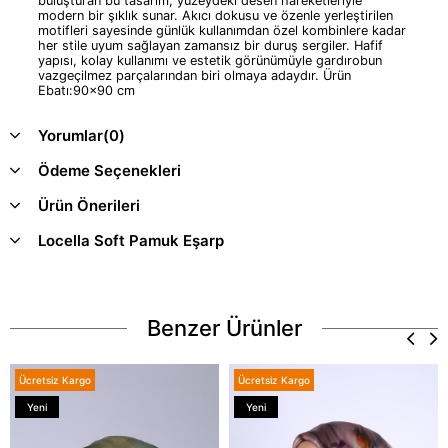
buluşturan bu tasarım, yüzeydeki desen hareketleriyle
modern bir şıklık sunar. Akıcı dokusu ve özenle yerleştirilen
motifleri sayesinde günlük kullanımdan özel kombinlere kadar
her stile uyum sağlayan zamansız bir duruş sergiler. Hafif
yapısı, kolay kullanımı ve estetik görünümüyle gardırobun
vazgeçilmez parçalarından biri olmaya adaydır. Ürün
Ebatı:90x90 cm
Yorumlar
(0)
Ödeme Seçenekleri
Ürün Önerileri
Locella Soft Pamuk Eşarp
Benzer Ürünler
Ücretsiz Kargo
Ücretsiz Kargo
Yeni
Yeni
Ürün
Ürün