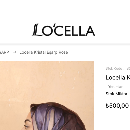
ŞARP
Locella Kristal Eşarp Rose
Stok Kodu
(B
Locella K
Yorumlar
Stok Miktarı
₺500,00