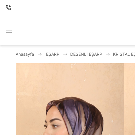
Anasayfa
EŞARP
DESENLİ EŞARP
KRİSTAL E