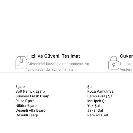
Hızlı ve Güvenli Teslimat
Güvenl
Güveninizi kazanmak zorundayız. Ve
Uluslara
bir o kadar da hızlı olmalıyız.
Veriler
Eşarp
Şal
Soft Pamuk Eşarp
Koza Pamuk Şal
Summer Fresh Eşarp
Bambu Kraş Şal
Pilise Eşarp
İdol İpek Şal
Nilüfer Eşarp
Yok Şal
Desenli Alfa Eşarp
Jakar Şal
Desenli Eşarp
Pamuklu Şal