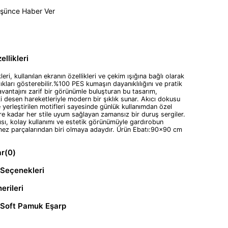
üşünce Haber Ver
llikleri
eri, kullanılan ekranın özellikleri ve çekim ışığına bağlı olarak
ılıkları gösterebilir.%100 PES kumaşın dayanıklılığını ve pratik
avantajını zarif bir görünümle buluşturan bu tasarım,
 desen hareketleriyle modern bir şıklık sunar. Akıcı dokusu
 yerleştirilen motifleri sayesinde günlük kullanımdan özel
e kadar her stile uyum sağlayan zamansız bir duruş sergiler.
ısı, kolay kullanımı ve estetik görünümüyle gardırobun
mez parçalarından biri olmaya adaydır. Ürün Ebatı:90x90 cm
ar
(0)
Seçenekleri
erileri
 Soft Pamuk Eşarp