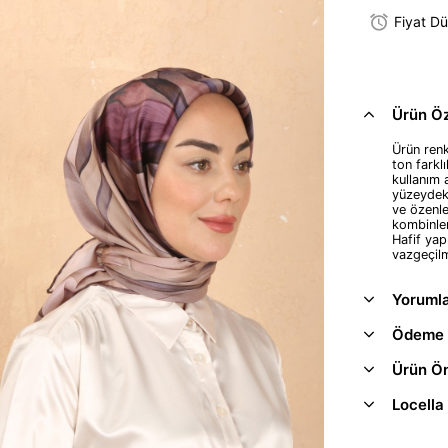
Fiyat D
Ürün Öze
Ürün renkl
ton farkl
kullanım 
yüzeydeki
ve özenle
kombinler
Hafif yap
vazgeçil
Yoruml
Ödeme 
Ürün Ön
Locella