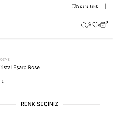
Sipariş Takibi
0
0
0097-3)
ristal Eşarp Rose
:
2
RENK SEÇİNİZ