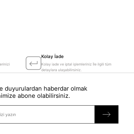
Kolay İade
erinizi
Kolay iade ve iptal işlemleriniz İle ilgili tüm
detaylara ulaşabilirsiniz.
 duyurulardan haberdar olmak
imize abone olabilirsiniz.