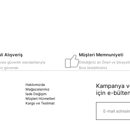
i Alışveriş
Müşteri Memnuniyeti
rası güvenlik standartlarıyla
Dilediğiniz an Öneri ve Şikayetl
iniz güvende
Bize iletebilirsiniz
Hakkımızda
Kampanya ve
Mağazalarımız
için e-bülten
İade Değişim
Müşteri Hizmetleri
Kargo ve Teslimat