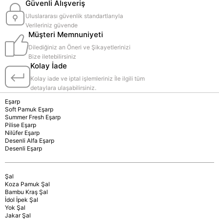
Güvenli Alışveriş
Uluslararası güvenlik standartlarıyla
Verileriniz güvende
Müşteri Memnuniyeti
Dilediğiniz an Öneri ve Şikayetlerinizi
Bize iletebilirsiniz
Kolay İade
Kolay iade ve iptal işlemleriniz İle ilgili tüm
detaylara ulaşabilirsiniz.
Eşarp
Soft Pamuk Eşarp
Summer Fresh Eşarp
Pilise Eşarp
Nilüfer Eşarp
Desenli Alfa Eşarp
Desenli Eşarp
Şal
Koza Pamuk Şal
Bambu Kraş Şal
İdol İpek Şal
Yok Şal
Jakar Şal