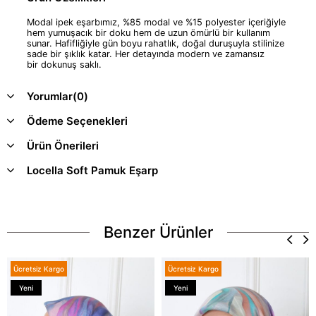
Modal ipek eşarbımız, %85 modal ve %15 polyester içeriğiyle
hem yumuşacık bir doku hem de uzun ömürlü bir kullanım
sunar. Hafifliğiyle gün boyu rahatlık, doğal duruşuyla stilinize
sade bir şıklık katar. Her detayında modern ve zamansız
bir dokunuş saklı.
Yorumlar
(0)
Ödeme Seçenekleri
Ürün Önerileri
Locella Soft Pamuk Eşarp
Benzer Ürünler
Ücretsiz Kargo
Ücretsiz Kargo
Yeni
Yeni
Ürün
Ürün