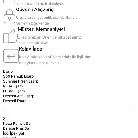
bir o kadar da hızlı olmalıyız.
Güvenli Alışveriş
Uluslararası güvenlik standartlarıyla
Verileriniz güvende
Müşteri Memnuniyeti
Dilediğiniz an Öneri ve Şikayetlerinizi
Bize iletebilirsiniz
Kolay İade
Kolay iade ve iptal işlemleriniz İle ilgili tüm
detaylara ulaşabilirsiniz.
Eşarp
Soft Pamuk Eşarp
Summer Fresh Eşarp
Pilise Eşarp
Nilüfer Eşarp
Desenli Alfa Eşarp
Desenli Eşarp
Şal
Koza Pamuk Şal
Bambu Kraş Şal
İdol İpek Şal