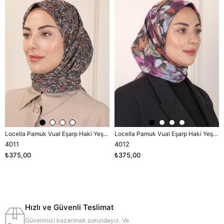
Locella Pamuk Vual Eşarp Haki Yeşili-2
Locella Pamuk Vual Eşarp Haki Yeşili-2
4011
4012
₺375,00
₺375,00
Hızlı ve Güvenli Teslimat
Güveninizi kazanmak zorundayız. Ve