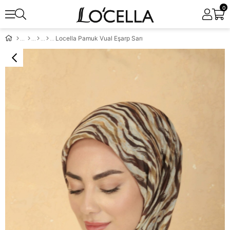
0
Locella Pamuk Vual Eşarp Sarı