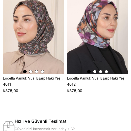
Locella Pamuk Vual Eşarp Haki Yeşili-2
Locella Pamuk Vual Eşarp Haki Yeşili-2
4011
4012
₺375,00
₺375,00
Hızlı ve Güvenli Teslimat
Güveninizi kazanmak zorundayız. Ve