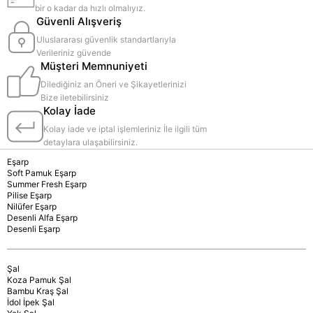
bir o kadar da hızlı olmalıyız.
Güvenli Alışveriş
Uluslararası güvenlik standartlarıyla
Verileriniz güvende
Müşteri Memnuniyeti
Dilediğiniz an Öneri ve Şikayetlerinizi
Bize iletebilirsiniz
Kolay İade
Kolay iade ve iptal işlemleriniz İle ilgili tüm
detaylara ulaşabilirsiniz.
Eşarp
Soft Pamuk Eşarp
Summer Fresh Eşarp
Pilise Eşarp
Nilüfer Eşarp
Desenli Alfa Eşarp
Desenli Eşarp
Şal
Koza Pamuk Şal
Bambu Kraş Şal
İdol İpek Şal