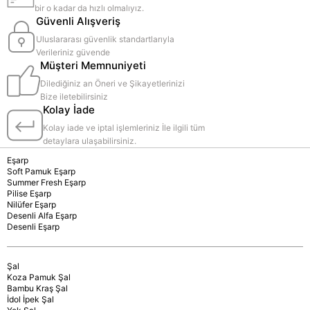
bir o kadar da hızlı olmalıyız.
Güvenli Alışveriş
Uluslararası güvenlik standartlarıyla
Verileriniz güvende
Müşteri Memnuniyeti
Dilediğiniz an Öneri ve Şikayetlerinizi
Bize iletebilirsiniz
Kolay İade
Kolay iade ve iptal işlemleriniz İle ilgili tüm
detaylara ulaşabilirsiniz.
Eşarp
Soft Pamuk Eşarp
Summer Fresh Eşarp
Pilise Eşarp
Nilüfer Eşarp
Desenli Alfa Eşarp
Desenli Eşarp
Şal
Koza Pamuk Şal
Bambu Kraş Şal
İdol İpek Şal