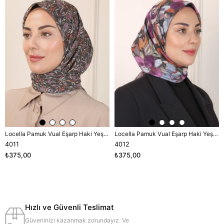
Locella Pamuk Vual Eşarp Haki Yeşili-2
Locella Pamuk Vual Eşarp Haki Yeşili-2
4011
4012
₺375,00
₺375,00
Hızlı ve Güvenli Teslimat
Güveninizi kazanmak zorundayız. Ve