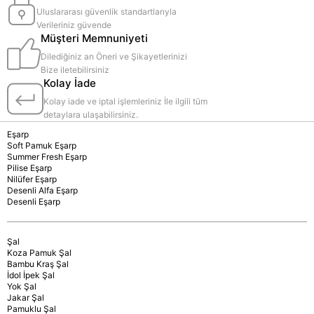
Uluslararası güvenlik standartlarıyla
Verileriniz güvende
Müşteri Memnuniyeti
Dilediğiniz an Öneri ve Şikayetlerinizi
Bize iletebilirsiniz
Kolay İade
Kolay iade ve iptal işlemleriniz İle ilgili tüm
detaylara ulaşabilirsiniz.
Eşarp
Soft Pamuk Eşarp
Summer Fresh Eşarp
Pilise Eşarp
Nilüfer Eşarp
Desenli Alfa Eşarp
Desenli Eşarp
Şal
Koza Pamuk Şal
Bambu Kraş Şal
İdol İpek Şal
Yok Şal
Jakar Şal
Pamuklu Şal