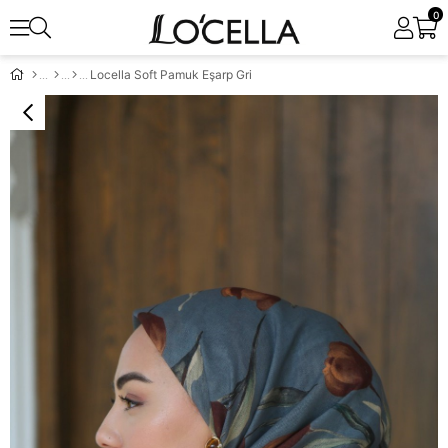
0
Locella Soft Pamuk Eşarp Gri