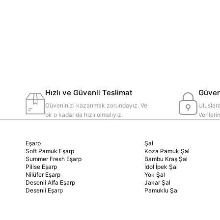
Hızlı ve Güvenli Teslimat
Güvenl
Güveninizi kazanmak zorundayız. Ve
Uluslara
bir o kadar da hızlı olmalıyız.
Veriler
Eşarp
Şal
Soft Pamuk Eşarp
Koza Pamuk Şal
Summer Fresh Eşarp
Bambu Kraş Şal
Pilise Eşarp
İdol İpek Şal
Nilüfer Eşarp
Yok Şal
Desenli Alfa Eşarp
Jakar Şal
Desenli Eşarp
Pamuklu Şal