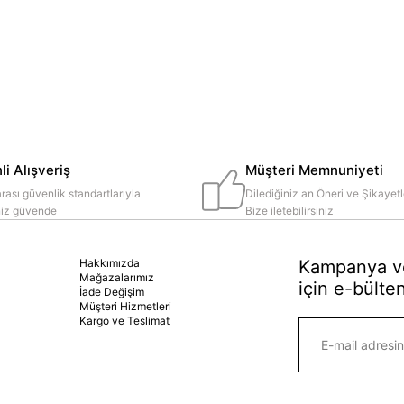
i Alışveriş
Müşteri Memnuniyeti
rası güvenlik standartlarıyla
Dilediğiniz an Öneri ve Şikayetl
iniz güvende
Bize iletebilirsiniz
Hakkımızda
Kampanya ve
Mağazalarımız
için e-bülten
İade Değişim
Müşteri Hizmetleri
Kargo ve Teslimat