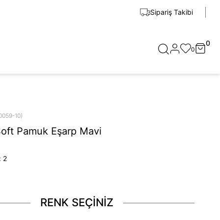
Sipariş Takibi
0
0
0059-10)
Soft Pamuk Eşarp Mavi
:
2
RENK SEÇİNİZ