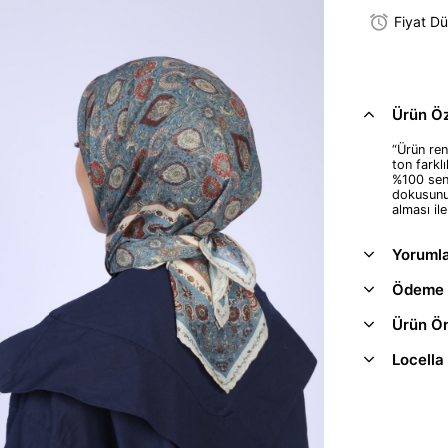
Fiyat D
Ürün Öze
“Ürün renk
ton farkl
%100 sent
dokusunu 
alması il
Yoruml
Ödeme 
Ürün Ön
Locella