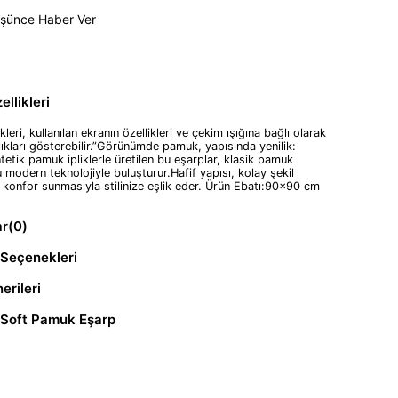
üşünce Haber Ver
llikleri
leri, kullanılan ekranın özellikleri ve çekim ışığına bağlı olarak
ılıkları gösterebilir.”Görünümde pamuk, yapısında yenilik:
etik pamuk ipliklerle üretilen bu eşarplar, klasik pamuk
modern teknolojiyle buluşturur.Hafif yapısı, kolay şekil
e konfor sunmasıyla stilinize eşlik eder. Ürün Ebatı:90x90 cm
ar
(0)
Seçenekleri
erileri
 Soft Pamuk Eşarp