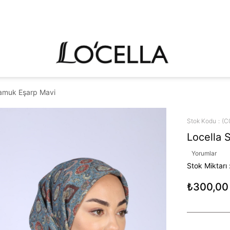
Pamuk Eşarp Mavi
Stok Kodu
(C
Locella 
Yorumlar
Stok Miktarı
₺300,00