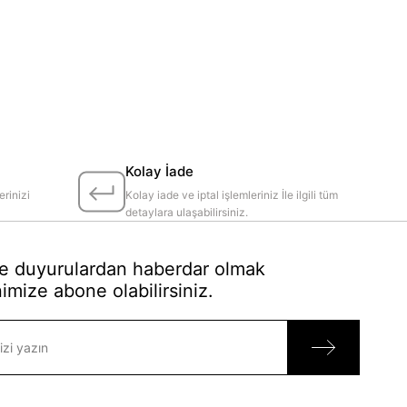
Kolay İade
erinizi
Kolay iade ve iptal işlemleriniz İle ilgili tüm
detaylara ulaşabilirsiniz.
 duyurulardan haberdar olmak
imize abone olabilirsiniz.