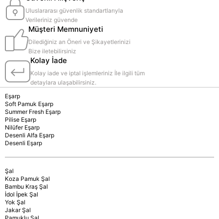
Uluslararası güvenlik standartlarıyla
Verileriniz güvende
Müşteri Memnuniyeti
Dilediğiniz an Öneri ve Şikayetlerinizi
Bize iletebilirsiniz
Kolay İade
Kolay iade ve iptal işlemleriniz İle ilgili tüm
detaylara ulaşabilirsiniz.
Eşarp
Soft Pamuk Eşarp
Summer Fresh Eşarp
Pilise Eşarp
Nilüfer Eşarp
Desenli Alfa Eşarp
Desenli Eşarp
Şal
Koza Pamuk Şal
Bambu Kraş Şal
İdol İpek Şal
Yok Şal
Jakar Şal
Pamuklu Şal