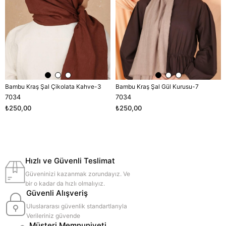
Bambu Kraş Şal Çikolata Kahve-3
Bambu Kraş Şal Gül Kurusu-7
7034
7034
₺250,00
₺250,00
Hızlı ve Güvenli Teslimat
Güveninizi kazanmak zorundayız. Ve
bir o kadar da hızlı olmalıyız.
Güvenli Alışveriş
Uluslararası güvenlik standartlarıyla
Verileriniz güvende
Müşteri Memnuniyeti