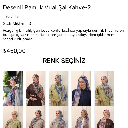
Desenli Pamuk Vual Şal Kahve-2
Yorumlar
Stok Miktarı
:
0
Rüzgar gibi hafif, gün boyu konforlu…İnce yapısıyla serinlik hissi veren
bu eşarp, yazın en kurtarıcı parçası olmaya aday. Hem şıklık hem
rahatlık bir arada!
₺450,00
RENK SEÇİNİZ
Tükendi
Tükendi
Tükendi
Tükendi
Tükendi
Tükendi
Tükendi
Tükendi
Tükendi
Tükendi