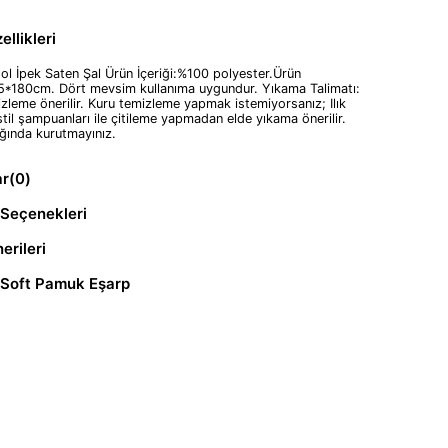
llikleri
dol İpek Saten Şal Ürün İçeriği:%100 polyester.Ürün
5*180cm. Dört mevsim kullanıma uygundur. Yıkama Talimatı:
zleme önerilir. Kuru temizleme yapmak istemiyorsanız; Ilık
til şampuanları ile çitileme yapmadan elde yıkama önerilir.
ğında kurutmayınız.
ar
(0)
Seçenekleri
erileri
 Soft Pamuk Eşarp