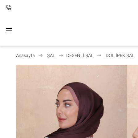
Anasayfa
ŞAL
DESENLİ ŞAL
İDOL İPEK ŞAL