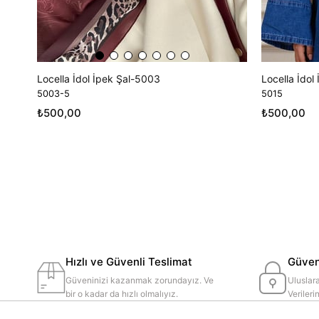
Locella İdol İpek Şal-5003
Locella İdol
5003-5
5015
₺500,00
₺500,00
Hızlı ve Güvenli Teslimat
Güvenl
Güveninizi kazanmak zorundayız. Ve
Uluslara
bir o kadar da hızlı olmalıyız.
Veriler