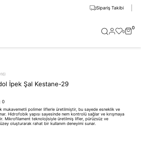
Sipariş Takibi
0
0
016)
İdol İpek Şal Kestane-29
:
0
mukavemetli polimer liflerle üretilmiştir, bu sayede esneklik ve
unar. Hidrofobik yapısı sayesinde nem kontrolü sağlar ve kırışmaya
ir. Mikrofilament teknolojisiyle üretilmiş lifler, pürüzsüz ve
üzey oluşturarak rahat bir kullanım deneyimi sunar.