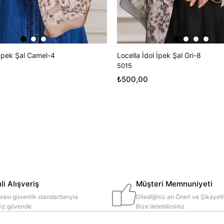
 İpek Şal Camel-4
Locella İdol İpek Şal Gri-8
5015
₺500,00
i Alışveriş
Müşteri Memnuniyeti
rası güvenlik standartlarıyla
Dilediğiniz an Öneri ve Şikayetl
iniz güvende
Bize iletebilirsiniz