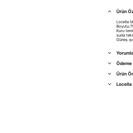
Ürün Öze
Locella İ
Boyutu:7
Kuru temi
suda teks
Güneş ışı
Yoruml
Ödeme 
Ürün Ön
Locella