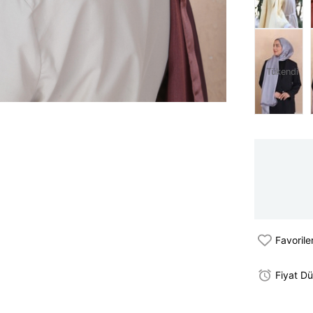
Tükendi
Favorile
Fiyat D