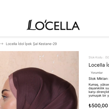
Locella İdol İpek Şal Kestane-29
Stok Kodu
(5
Locella 
Yorumlar
Stok Miktarı
Kumaş, yüksek 
dayanıklılık s
karşı dirençlid
yumuşak bir y
₺500,00