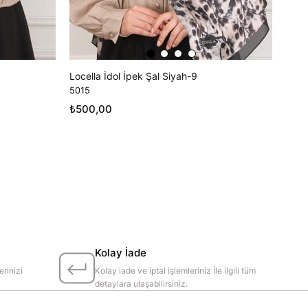
Locella İdol İpek Şal Siyah-9
5015
₺500,00
Kolay İade
erinizi
Kolay iade ve iptal işlemleriniz İle ilgili tüm
detaylara ulaşabilirsiniz.