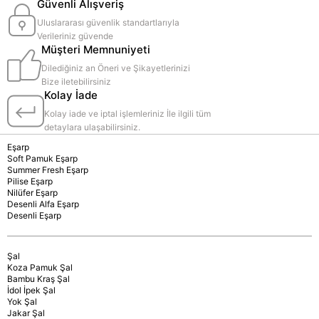
Güvenli Alışveriş
Uluslararası güvenlik standartlarıyla
Verileriniz güvende
Müşteri Memnuniyeti
Dilediğiniz an Öneri ve Şikayetlerinizi
Bize iletebilirsiniz
Kolay İade
Kolay iade ve iptal işlemleriniz İle ilgili tüm
detaylara ulaşabilirsiniz.
Eşarp
Soft Pamuk Eşarp
Summer Fresh Eşarp
Pilise Eşarp
Nilüfer Eşarp
Desenli Alfa Eşarp
Desenli Eşarp
Şal
Koza Pamuk Şal
Bambu Kraş Şal
İdol İpek Şal
Yok Şal
Jakar Şal