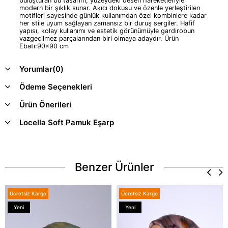
buluşturan bu tasarım, yüzeydeki desen hareketleriyle
modern bir şıklık sunar. Akıcı dokusu ve özenle yerleştirilen
motifleri sayesinde günlük kullanımdan özel kombinlere kadar
her stile uyum sağlayan zamansız bir duruş sergiler. Hafif
yapısı, kolay kullanımı ve estetik görünümüyle gardırobun
vazgeçilmez parçalarından biri olmaya adaydır. Ürün
Ebatı:90x90 cm
Yorumlar
(0)
Ödeme Seçenekleri
Ürün Önerileri
Locella Soft Pamuk Eşarp
Benzer Ürünler
Ücretsiz Kargo
Ücretsiz Kargo
Yeni
Yeni
Ürün
Ürün