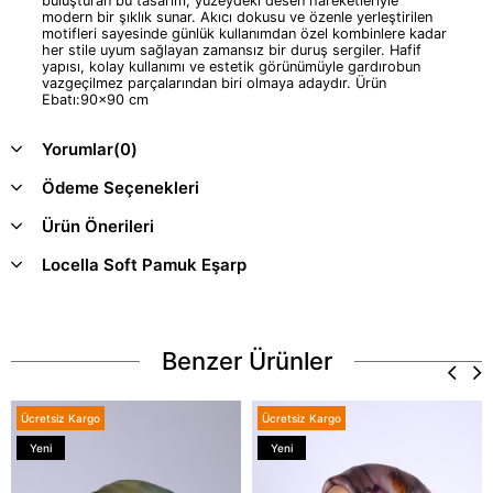
buluşturan bu tasarım, yüzeydeki desen hareketleriyle
modern bir şıklık sunar. Akıcı dokusu ve özenle yerleştirilen
motifleri sayesinde günlük kullanımdan özel kombinlere kadar
her stile uyum sağlayan zamansız bir duruş sergiler. Hafif
yapısı, kolay kullanımı ve estetik görünümüyle gardırobun
vazgeçilmez parçalarından biri olmaya adaydır. Ürün
Ebatı:90x90 cm
Yorumlar
(0)
Ödeme Seçenekleri
Ürün Önerileri
Locella Soft Pamuk Eşarp
Benzer Ürünler
Ücretsiz Kargo
Ücretsiz Kargo
Yeni
Yeni
Ürün
Ürün