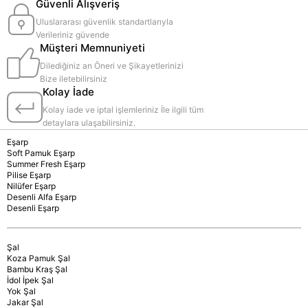
Güvenli Alışveriş
Uluslararası güvenlik standartlarıyla
Verileriniz güvende
Müşteri Memnuniyeti
Dilediğiniz an Öneri ve Şikayetlerinizi
Bize iletebilirsiniz
Kolay İade
Kolay iade ve iptal işlemleriniz İle ilgili tüm
detaylara ulaşabilirsiniz.
Eşarp
Soft Pamuk Eşarp
Summer Fresh Eşarp
Pilise Eşarp
Nilüfer Eşarp
Desenli Alfa Eşarp
Desenli Eşarp
Şal
Koza Pamuk Şal
Bambu Kraş Şal
İdol İpek Şal
Yok Şal
Jakar Şal