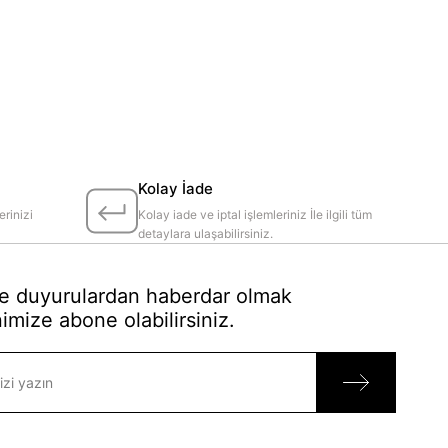
Kolay İade
erinizi
Kolay iade ve iptal işlemleriniz İle ilgili tüm
detaylara ulaşabilirsiniz.
 duyurulardan haberdar olmak
imize abone olabilirsiniz.