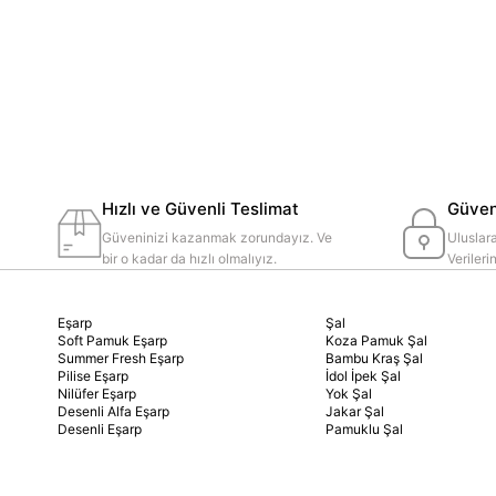
Hızlı ve Güvenli Teslimat
Güvenl
Güveninizi kazanmak zorundayız. Ve
Uluslara
bir o kadar da hızlı olmalıyız.
Veriler
Eşarp
Şal
Soft Pamuk Eşarp
Koza Pamuk Şal
Summer Fresh Eşarp
Bambu Kraş Şal
Pilise Eşarp
İdol İpek Şal
Nilüfer Eşarp
Yok Şal
Desenli Alfa Eşarp
Jakar Şal
Desenli Eşarp
Pamuklu Şal