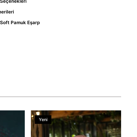
Seçenekleri
erileri
 Soft Pamuk Eşarp
Yeni
Ürün