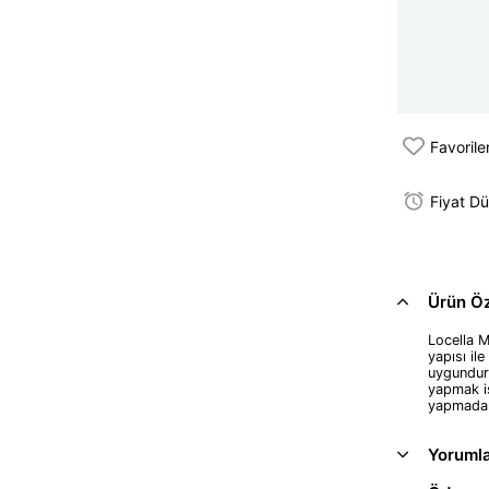
Favorile
Fiyat D
Ürün Öze
Locella 
yapısı il
uygundur.
yapmak is
yapmadan 
Yoruml