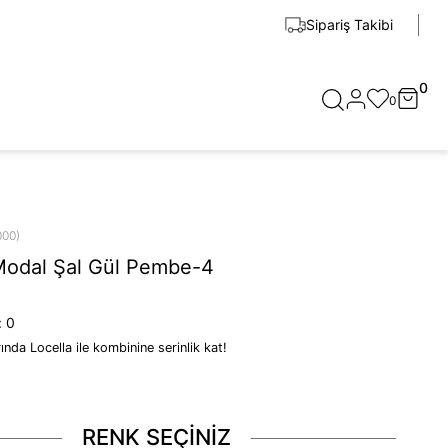
Sipariş Takibi
0
0
000)
Modal Şal Gül Pembe-4
:
0
rında Locella ile kombinine serinlik kat!
RENK SEÇİNİZ