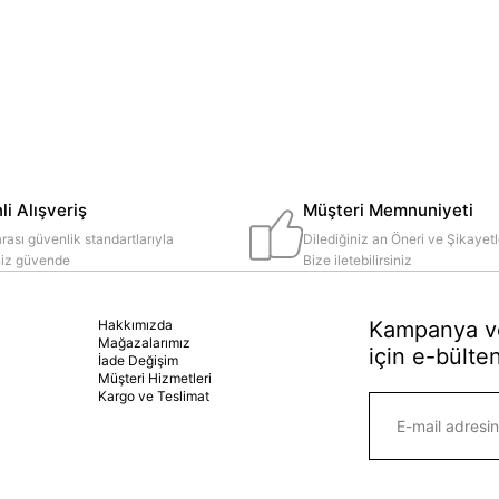
i Alışveriş
Müşteri Memnuniyeti
rası güvenlik standartlarıyla
Dilediğiniz an Öneri ve Şikayetl
iniz güvende
Bize iletebilirsiniz
Hakkımızda
Kampanya ve
Mağazalarımız
için e-bülten
İade Değişim
Müşteri Hizmetleri
Kargo ve Teslimat