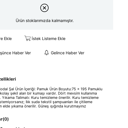
Ürün stoklarımızda kalmamıştır.
re Ekle
İstek Listeme Ekle
üşünce Haber Ver
Gelince Haber Ver
llikleri
Modal Şal Ürün İçeriği: Pamuk Ürün Boyutu:75 x 195 Pamuklu
e kolay şekil alan bir kumaşı vardır. Dört mevsim kullanıma
 Yıkama Talimatı: Kuru temizleme önerilir. Kuru temizleme
temiyorsanız; Ilık suda tekstil şampuanları ile çitileme
elde yıkama önerilir. Güneş ışığında kurutmayınız
ar
(0)