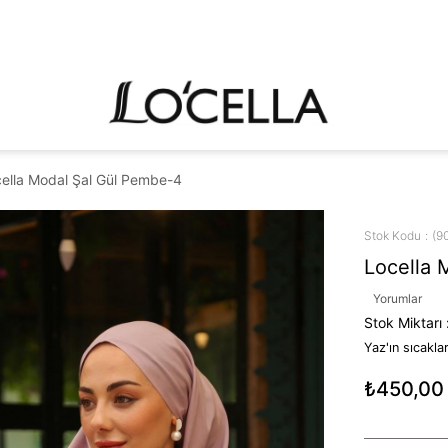
ella Modal Şal Gül Pembe-4
Stok Kodu
(9
Locella 
Yorumlar
Stok Miktarı
Yaz'ın sıcakla
₺450,00