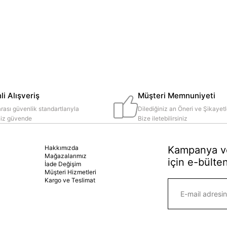
i Alışveriş
Müşteri Memnuniyeti
rası güvenlik standartlarıyla
Dilediğiniz an Öneri ve Şikayetl
iniz güvende
Bize iletebilirsiniz
Hakkımızda
Kampanya ve
Mağazalarımız
için e-bülten
İade Değişim
Müşteri Hizmetleri
Kargo ve Teslimat