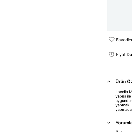
Favorile
Fiyat D
Ürün Öze
Locella 
yapısı il
uygundur.
yapmak is
yapmadan 
Yoruml