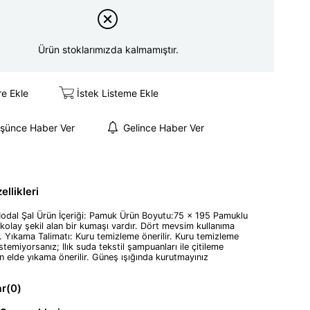
Ürün stoklarımızda kalmamıştır.
re Ekle
İstek Listeme Ekle
üşünce Haber Ver
Gelince Haber Ver
llikleri
Modal Şal Ürün İçeriği: Pamuk Ürün Boyutu:75 x 195 Pamuklu
e kolay şekil alan bir kumaşı vardır. Dört mevsim kullanıma
 Yıkama Talimatı: Kuru temizleme önerilir. Kuru temizleme
temiyorsanız; Ilık suda tekstil şampuanları ile çitileme
elde yıkama önerilir. Güneş ışığında kurutmayınız
ar
(0)