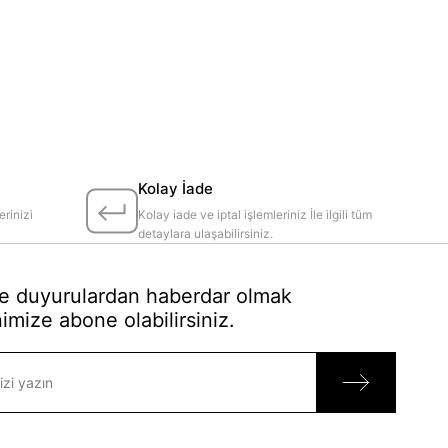
Kolay İade
erinizi
Kolay iade ve iptal işlemleriniz İle ilgili tüm
detaylara ulaşabilirsiniz.
 duyurulardan haberdar olmak
imize abone olabilirsiniz.