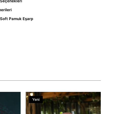
Seçenekleri
erileri
 Soft Pamuk Eşarp
Yeni
Ürün