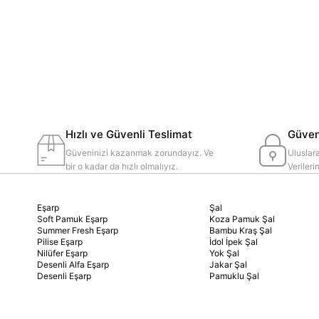
Hızlı ve Güvenli Teslimat
Güvenl
Güveninizi kazanmak zorundayız. Ve
Uluslara
bir o kadar da hızlı olmalıyız.
Veriler
Eşarp
Şal
Soft Pamuk Eşarp
Koza Pamuk Şal
Summer Fresh Eşarp
Bambu Kraş Şal
Pilise Eşarp
İdol İpek Şal
Nilüfer Eşarp
Yok Şal
Desenli Alfa Eşarp
Jakar Şal
Desenli Eşarp
Pamuklu Şal