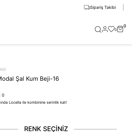
Sipariş Takibi
0
0
000)
Modal Şal Kum Beji-16
:
0
rında Locella ile kombinine serinlik kat!
RENK SEÇİNİZ