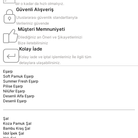
bir o kadar da hızlı olmalıyız.
Güvenli Alışveriş
Uluslararası güvenlik standartlarıyla
Verileriniz güvende
Müşteri Memnuniyeti
Dilediğiniz an Öneri ve Şikayetlerinizi
Bize iletebilirsiniz
Kolay İade
Kolay iade ve iptal işlemleriniz İle ilgili tüm
detaylara ulaşabilirsiniz.
Eşarp
Soft Pamuk Eşarp
Summer Fresh Eşarp
Pilise Eşarp
Nilüfer Eşarp
Desenli Alfa Eşarp
Desenli Eşarp
Şal
Koza Pamuk Şal
Bambu Kraş Şal
İdol İpek Şal