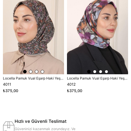
Locella Pamuk Vual Eşarp Haki Yeşili-2
Locella Pamuk Vual Eşarp Haki Yeşili-2
4011
4012
₺375,00
₺375,00
Hızlı ve Güvenli Teslimat
Güveninizi kazanmak zorundayız. Ve