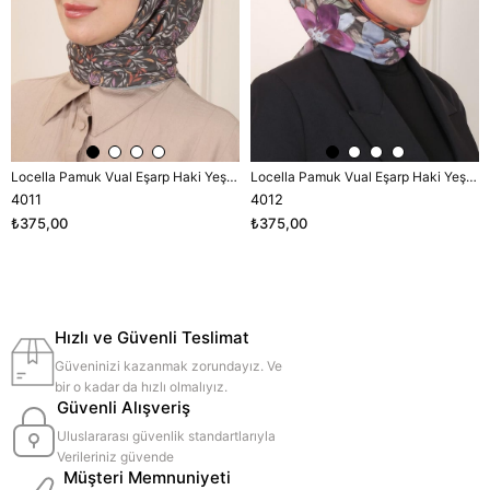
Locella Pamuk Vual Eşarp Haki Yeşili-2
Locella Pamuk Vual Eşarp Haki Yeşili-2
4011
4012
₺375,00
₺375,00
Hızlı ve Güvenli Teslimat
Güveninizi kazanmak zorundayız. Ve
bir o kadar da hızlı olmalıyız.
Güvenli Alışveriş
Uluslararası güvenlik standartlarıyla
Verileriniz güvende
Müşteri Memnuniyeti