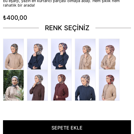
bu eşarp, yazın en kurtarıcı parçası olmaya aday. Hem şıklık hem
rahatlık bir arada!
₺400,00
RENK SEÇİNİZ
Tükendi