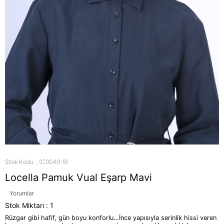
Stok Kodu
(C0040-9)
Locella Pamuk Vual Eşarp Mavi
Yorumlar
Stok Miktarı
:
1
Rüzgar gibi hafif, gün boyu konforlu…İnce yapısıyla serinlik hissi veren