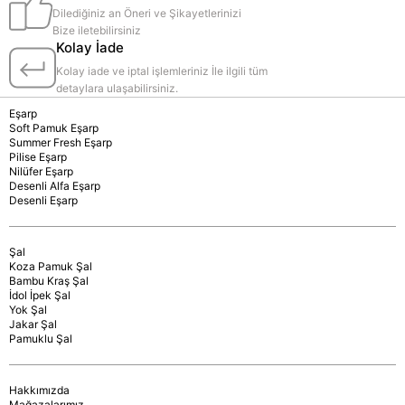
Dilediğiniz an Öneri ve Şikayetlerinizi
Bize iletebilirsiniz
Kolay İade
Kolay iade ve iptal işlemleriniz İle ilgili tüm
detaylara ulaşabilirsiniz.
Eşarp
Soft Pamuk Eşarp
Summer Fresh Eşarp
Pilise Eşarp
Nilüfer Eşarp
Desenli Alfa Eşarp
Desenli Eşarp
Şal
Koza Pamuk Şal
Bambu Kraş Şal
İdol İpek Şal
Yok Şal
Jakar Şal
Pamuklu Şal
Hakkımızda
Mağazalarımız