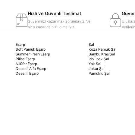
Hızlı ve Güvenli Teslimat
Güvenl
Güveninizi kazanmak zorundayız. Ve
Uluslara
bir o kadar da hızlı olmalıyız.
Veriler
Eşarp
Şal
Soft Pamuk Eşarp
Koza Pamuk Şal
Summer Fresh Eşarp
Bambu Kraş Şal
Pilise Eşarp
İdol İpek Şal
Nilüfer Eşarp
Yok Şal
Desenli Alfa Eşarp
Jakar Şal
Desenli Eşarp
Pamuklu Şal