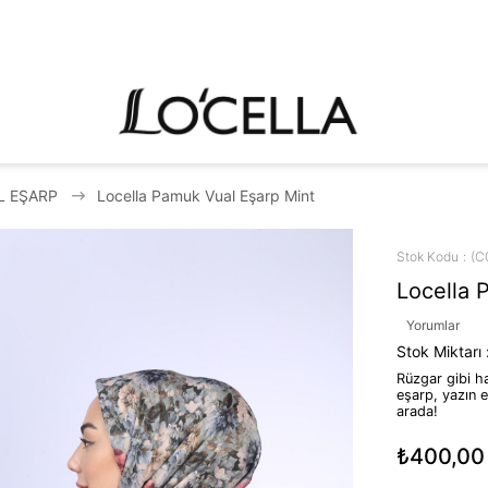
L EŞARP
Locella Pamuk Vual Eşarp Mint
Stok Kodu
(C
Locella 
Yorumlar
Stok Miktarı
Rüzgar gibi ha
eşarp, yazın e
arada!
₺400,00