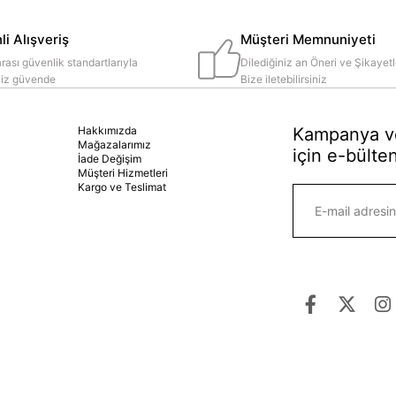
i Alışveriş
Müşteri Memnuniyeti
rası güvenlik standartlarıyla
Dilediğiniz an Öneri ve Şikayetl
iniz güvende
Bize iletebilirsiniz
Hakkımızda
Kampanya ve
Mağazalarımız
için e-bülten
İade Değişim
Müşteri Hizmetleri
Kargo ve Teslimat