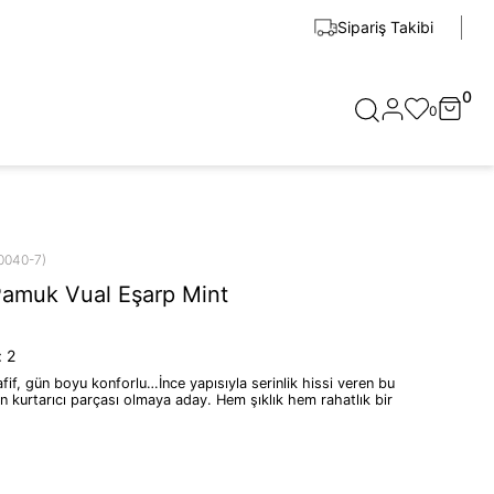
Sipariş Takibi
0
0
0040-7)
Pamuk Vual Eşarp Mint
:
2
fif, gün boyu konforlu…İnce yapısıyla serinlik hissi veren bu
n kurtarıcı parçası olmaya aday. Hem şıklık hem rahatlık bir