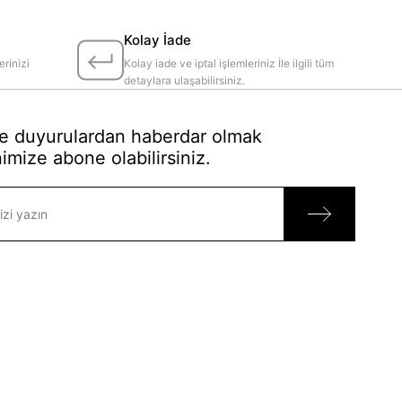
Kolay İade
erinizi
Kolay iade ve iptal işlemleriniz İle ilgili tüm
detaylara ulaşabilirsiniz.
 duyurulardan haberdar olmak
imize abone olabilirsiniz.