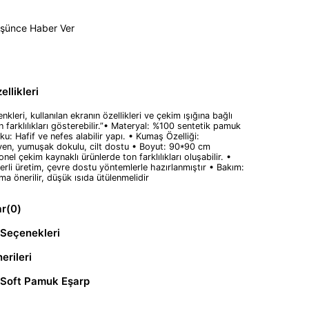
üşünce Haber Ver
llikleri
nkleri, kullanılan ekranın özellikleri ve çekim ışığına bağlı
n farklılıkları gösterebilir.”• Materyal: %100 sentetik pamuk
oku: Hafif ve nefes alabilir yapı. • Kumaş Özelliği:
yen, yumuşak dokulu, cilt dostu • Boyut: 90*90 cm
nel çekim kaynaklı ürünlerde ton farklılıkları oluşabilir. •
erli üretim, çevre dostu yöntemlerle hazırlanmıştır • Bakım:
ma önerilir, düşük ısıda ütülenmelidir
ar
(0)
Seçenekleri
erileri
 Soft Pamuk Eşarp