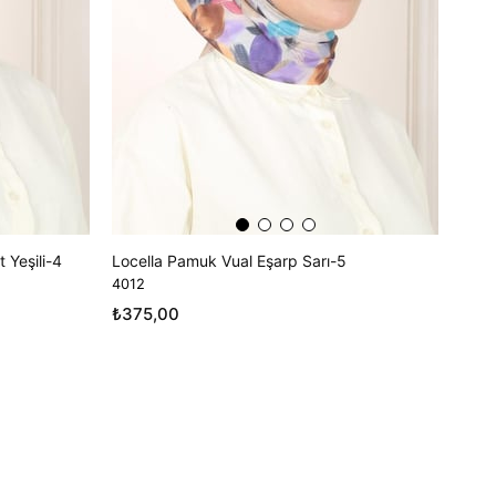
 Yeşili-4
Locella Pamuk Vual Eşarp Sarı-5
4012
₺375,00