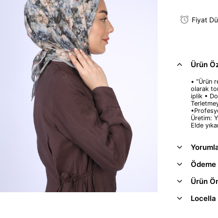
Fiyat D
Ürün Öze
• “Ürün re
olarak to
iplik • D
Terletme
•Profesyo
Üretim: Y
Elde yıka
Yoruml
Ödeme 
Ürün Ön
Locella