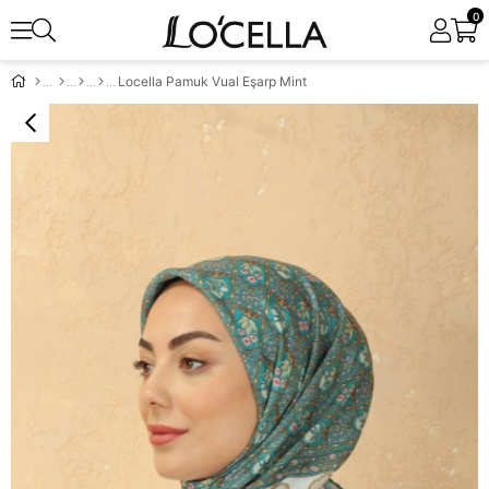
0
Locella Pamuk Vual Eşarp Mint