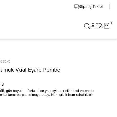
Sipariş Takibi
0
0
0352-1)
Pamuk Vual Eşarp Pembe
:
3
fif, gün boyu konforlu…İnce yapısıyla serinlik hissi veren bu
n kurtarıcı parçası olmaya aday. Hem şıklık hem rahatlık bir