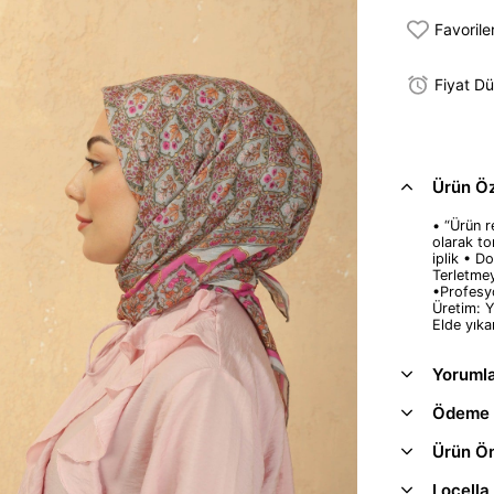
Favorile
Fiyat D
Ürün Öze
• “Ürün re
olarak to
iplik • D
Terletme
•Profesyo
Üretim: Y
Elde yıka
Yoruml
Ödeme 
Ürün Ön
Locella