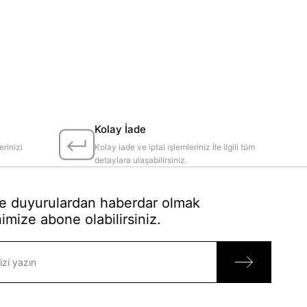
Kolay İade
erinizi
Kolay iade ve iptal işlemleriniz İle ilgili tüm
detaylara ulaşabilirsiniz.
 duyurulardan haberdar olmak
imize abone olabilirsiniz.