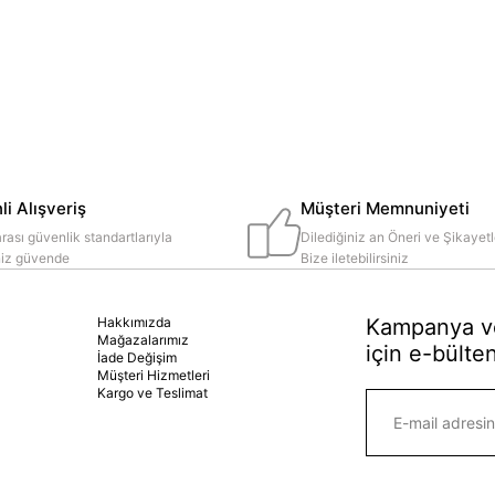
i Alışveriş
Müşteri Memnuniyeti
rası güvenlik standartlarıyla
Dilediğiniz an Öneri ve Şikayetl
iniz güvende
Bize iletebilirsiniz
Hakkımızda
Kampanya ve
Mağazalarımız
için e-bülten
İade Değişim
Müşteri Hizmetleri
Kargo ve Teslimat