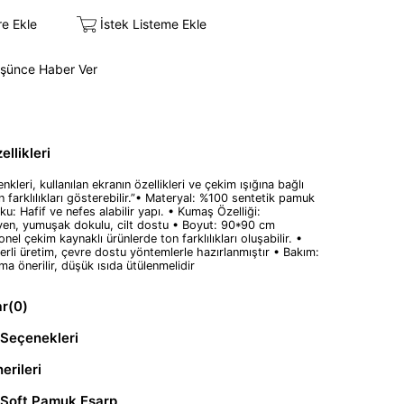
re Ekle
İstek Listeme Ekle
üşünce Haber Ver
llikleri
nkleri, kullanılan ekranın özellikleri ve çekim ışığına bağlı
n farklılıkları gösterebilir.”• Materyal: %100 sentetik pamuk
oku: Hafif ve nefes alabilir yapı. • Kumaş Özelliği:
yen, yumuşak dokulu, cilt dostu • Boyut: 90*90 cm
nel çekim kaynaklı ürünlerde ton farklılıkları oluşabilir. •
erli üretim, çevre dostu yöntemlerle hazırlanmıştır • Bakım:
ma önerilir, düşük ısıda ütülenmelidir
ar
(0)
Seçenekleri
erileri
 Soft Pamuk Eşarp