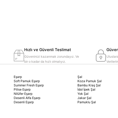
Hızlı ve Güvenli Teslimat
Güvenl
Güveninizi kazanmak zorundayız. Ve
Uluslara
bir o kadar da hızlı olmalıyız.
Veriler
Eşarp
Şal
Soft Pamuk Eşarp
Koza Pamuk Şal
Summer Fresh Eşarp
Bambu Kraş Şal
Pilise Eşarp
İdol İpek Şal
Nilüfer Eşarp
Yok Şal
Desenli Alfa Eşarp
Jakar Şal
Desenli Eşarp
Pamuklu Şal