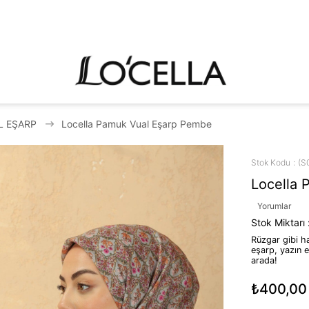
L EŞARP
Locella Pamuk Vual Eşarp Pembe
Stok Kodu
(S
Locella 
Yorumlar
Stok Miktarı
Rüzgar gibi ha
eşarp, yazın e
arada!
₺400,00