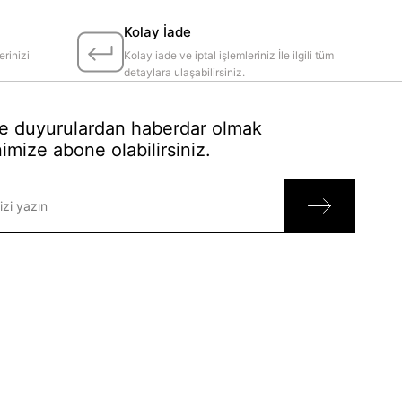
Kolay İade
erinizi
Kolay iade ve iptal işlemleriniz İle ilgili tüm
detaylara ulaşabilirsiniz.
 duyurulardan haberdar olmak
imize abone olabilirsiniz.