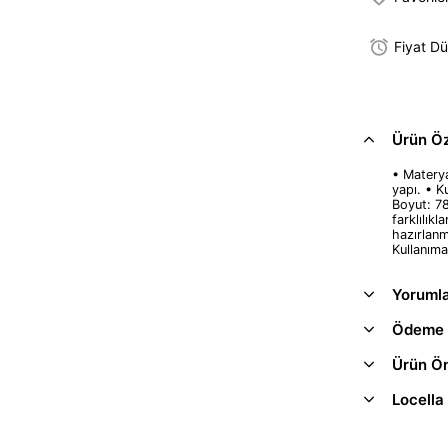
Fiyat D
Ürün Öze
• Materya
yapı. • K
Boyut: 7
farklılıkl
hazırlanm
Kullanıma
Yoruml
Ödeme 
Ürün Ön
Locella