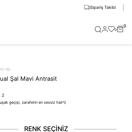
Sipariş Takibi
0
0
017-10)
al Şal Mavi Antrasit
:
2
şak geçişi, zarafetin en sessiz hali🫧
RENK SEÇİNİZ