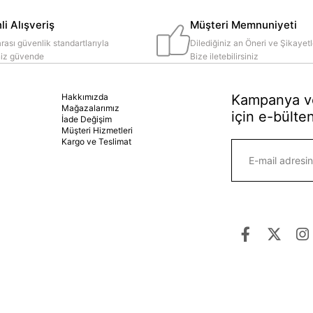
i Alışveriş
Müşteri Memnuniyeti
rası güvenlik standartlarıyla
Dilediğiniz an Öneri ve Şikayetl
iniz güvende
Bize iletebilirsiniz
Hakkımızda
Kampanya ve
Mağazalarımız
için e-bülten
İade Değişim
Müşteri Hizmetleri
Kargo ve Teslimat