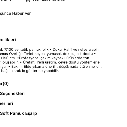
üşünce Haber Ver
llikleri
l: %100 sentetik pamuk iplik • Doku: Hafif ve nefes alabilir
umaş Özelliği: Terletmeyen, yumuşak dokulu, cilt dostu •
8*190 cm. •Profesyonel çekim kaynaklı ürünlerde ton
arı oluşabilir. • Üretim: Yerli üretim, çevre dostu yöntemlerle
ıştır • Bakım: Elde yıkama önerilir, düşük ısıda ütülenmelidir.
 bağlı olarak iç gösterme yapabilir.
ar
(0)
Seçenekleri
erileri
 Soft Pamuk Eşarp