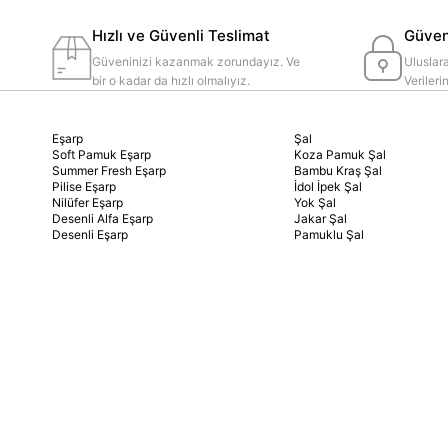
Hızlı ve Güvenli Teslimat
Güvenl
Güveninizi kazanmak zorundayız. Ve
Uluslara
bir o kadar da hızlı olmalıyız.
Veriler
Eşarp
Şal
Soft Pamuk Eşarp
Koza Pamuk Şal
Summer Fresh Eşarp
Bambu Kraş Şal
Pilise Eşarp
İdol İpek Şal
Nilüfer Eşarp
Yok Şal
Desenli Alfa Eşarp
Jakar Şal
Desenli Eşarp
Pamuklu Şal