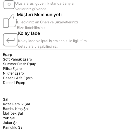
Uluslararası güvenlik standartlarıyla
Verileriniz güvende
Müşteri Memnuniyeti
Dilediğiniz an Öneri ve Şikayetlerinizi
Bize iletebilirsiniz
Kolay İade
Kolay iade ve iptal işlemleriniz İle ilgili tüm
detaylara ulaşabilirsiniz.
Eşarp
Soft Pamuk Eşarp
Summer Fresh Eşarp
Pilise Eşarp
Nilüfer Eşarp
Desenli Alfa Eşarp
Desenli Eşarp
Şal
Koza Pamuk Şal
Bambu Kraş Şal
İdol İpek Şal
Yok Şal
Jakar Şal
Pamuklu Şal