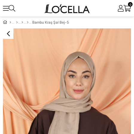
0
Bambu Kraş Şal Bej-5