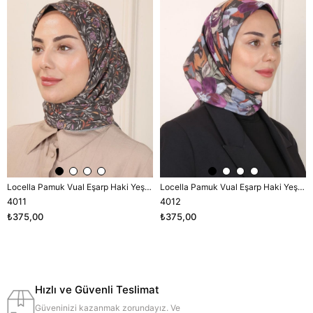
Locella Pamuk Vual Eşarp Haki Yeşili-2
Locella Pamuk Vual Eşarp Haki Yeşili-2
4011
4012
₺375,00
₺375,00
Hızlı ve Güvenli Teslimat
Güveninizi kazanmak zorundayız. Ve