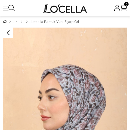
0
Locella Pamuk Vual Eşarp Gri