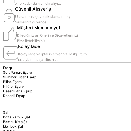
bir o kadar da hızlı olmalıyız.
Güvenli Alışveriş
Uluslararası güvenlik standartlarıyla
Verileriniz güvende
Müşteri Memnuniyeti
Dilediğiniz an Öneri ve Şikayetlerinizi
Bize iletebilirsiniz
Kolay İade
Kolay iade ve iptal işlemleriniz İle ilgili tüm
detaylara ulaşabilirsiniz.
Eşarp
Soft Pamuk Eşarp
Summer Fresh Eşarp
Pilise Eşarp
Nilüfer Eşarp
Desenli Alfa Eşarp
Desenli Eşarp
Şal
Koza Pamuk Şal
Bambu Kraş Şal
İdol İpek Şal