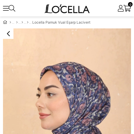
0
Locella Pamuk Vual Eşarp Lacivert