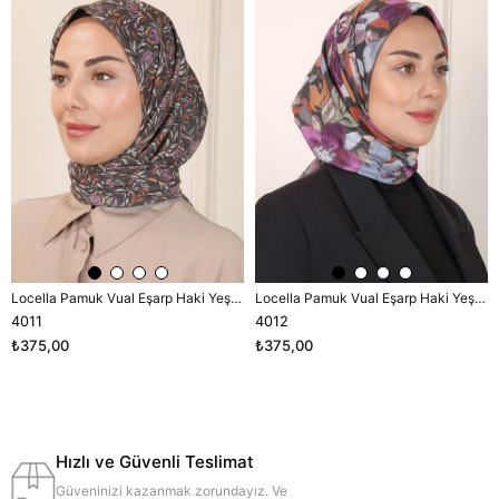
Locella Pamuk Vual Eşarp Haki Yeşili-2
Locella Pamuk Vual Eşarp Haki Yeşili-2
4011
4012
₺375,00
₺375,00
Hızlı ve Güvenli Teslimat
Güveninizi kazanmak zorundayız. Ve