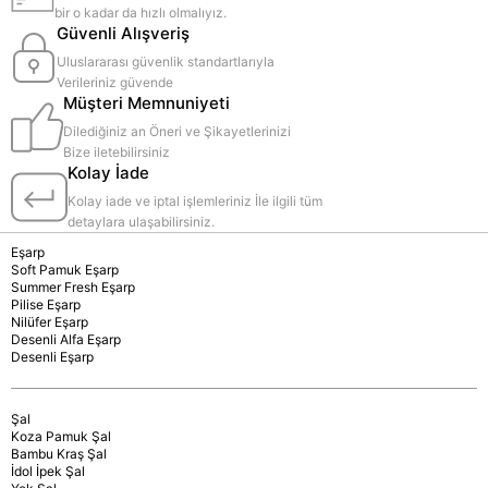
bir o kadar da hızlı olmalıyız.
Güvenli Alışveriş
Uluslararası güvenlik standartlarıyla
Verileriniz güvende
Müşteri Memnuniyeti
Dilediğiniz an Öneri ve Şikayetlerinizi
Bize iletebilirsiniz
Kolay İade
Kolay iade ve iptal işlemleriniz İle ilgili tüm
detaylara ulaşabilirsiniz.
Eşarp
Soft Pamuk Eşarp
Summer Fresh Eşarp
Pilise Eşarp
Nilüfer Eşarp
Desenli Alfa Eşarp
Desenli Eşarp
Şal
Koza Pamuk Şal
Bambu Kraş Şal
İdol İpek Şal