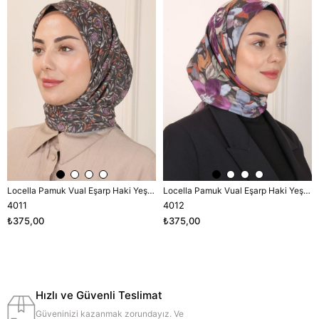
Locella Pamuk Vual Eşarp Haki Yeşili-2
Locella Pamuk Vual Eşarp Haki Yeşili-2
4011
4012
₺375,00
₺375,00
Hızlı ve Güvenli Teslimat
Güveninizi kazanmak zorundayız. Ve