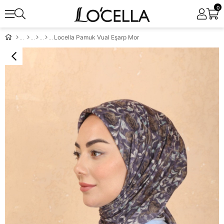
0
Locella Pamuk Vual Eşarp Mor