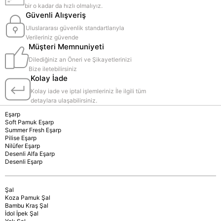
bir o kadar da hızlı olmalıyız.
Güvenli Alışveriş
Uluslararası güvenlik standartlarıyla
Verileriniz güvende
Müşteri Memnuniyeti
Dilediğiniz an Öneri ve Şikayetlerinizi
Bize iletebilirsiniz
Kolay İade
Kolay iade ve iptal işlemleriniz İle ilgili tüm
detaylara ulaşabilirsiniz.
Eşarp
Soft Pamuk Eşarp
Summer Fresh Eşarp
Pilise Eşarp
Nilüfer Eşarp
Desenli Alfa Eşarp
Desenli Eşarp
Şal
Koza Pamuk Şal
Bambu Kraş Şal
İdol İpek Şal