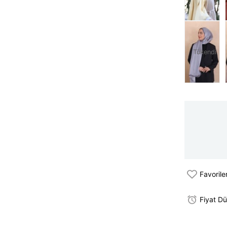
Tükendi
Favorile
Fiyat D