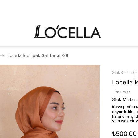
Locella İdol İpek Şal Tarçın-28
Stok Kodu
(5
Locella İ
Yorumlar
Stok Miktarı
Kumaş, yüksek 
dayanıklılık s
karşı dirençlid
yumuşak bir y
₺500,00