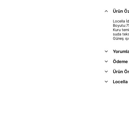
Ürün Öze
Locella İ
Boyutu:7
Kuru temi
suda teks
Güneş ışı
Yoruml
Ödeme 
Ürün Ön
Locella