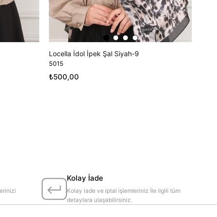
Locella İdol İpek Şal Siyah-9
5015
₺500,00
Kolay İade
erinizi
Kolay iade ve iptal işlemleriniz İle ilgili tüm
detaylara ulaşabilirsiniz.