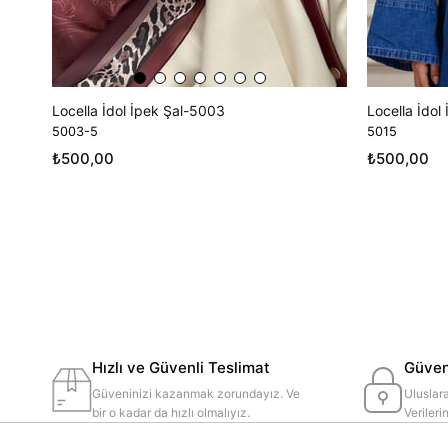
Locella İdol İpek Şal-5003
Locella İdol
5003-5
5015
₺500,00
₺500,00
Hızlı ve Güvenli Teslimat
Güvenl
Güveninizi kazanmak zorundayız. Ve
Uluslara
bir o kadar da hızlı olmalıyız.
Veriler