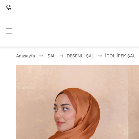
Anasayfa
ŞAL
DESENLİ ŞAL
İDOL İPEK ŞAL