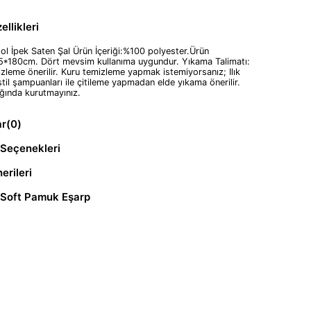
llikleri
dol İpek Saten Şal Ürün İçeriği:%100 polyester.Ürün
5*180cm. Dört mevsim kullanıma uygundur. Yıkama Talimatı:
zleme önerilir. Kuru temizleme yapmak istemiyorsanız; Ilık
til şampuanları ile çitileme yapmadan elde yıkama önerilir.
ğında kurutmayınız.
ar
(0)
Seçenekleri
erileri
 Soft Pamuk Eşarp