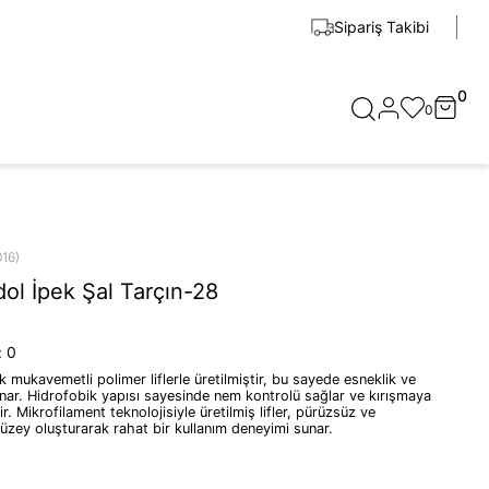
Sipariş Takibi
0
0
016)
dol İpek Şal Tarçın-28
:
0
mukavemetli polimer liflerle üretilmiştir, bu sayede esneklik ve
unar. Hidrofobik yapısı sayesinde nem kontrolü sağlar ve kırışmaya
ir. Mikrofilament teknolojisiyle üretilmiş lifler, pürüzsüz ve
üzey oluşturarak rahat bir kullanım deneyimi sunar.