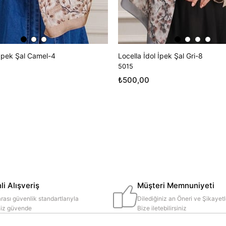
 İpek Şal Camel-4
Locella İdol İpek Şal Gri-8
5015
₺500,00
i Alışveriş
Müşteri Memnuniyeti
rası güvenlik standartlarıyla
Dilediğiniz an Öneri ve Şikayetl
iniz güvende
Bize iletebilirsiniz