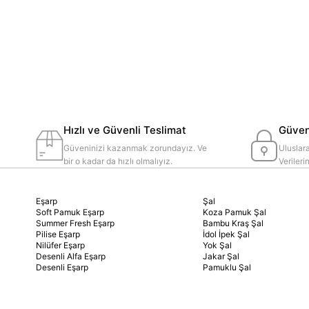
Hızlı ve Güvenli Teslimat
Güvenl
Güveninizi kazanmak zorundayız. Ve
Uluslara
bir o kadar da hızlı olmalıyız.
Veriler
Eşarp
Şal
Soft Pamuk Eşarp
Koza Pamuk Şal
Summer Fresh Eşarp
Bambu Kraş Şal
Pilise Eşarp
İdol İpek Şal
Nilüfer Eşarp
Yok Şal
Desenli Alfa Eşarp
Jakar Şal
Desenli Eşarp
Pamuklu Şal