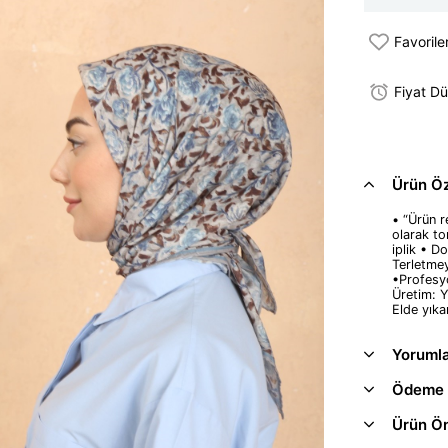
Favorile
Fiyat D
Ürün Öze
• “Ürün re
olarak to
iplik • D
Terletme
•Profesyo
Üretim: Y
Elde yıka
Yoruml
Ödeme 
Ürün Ön