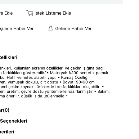
re Ekle
İstek Listeme Ekle
üşünce Haber Ver
Gelince Haber Ver
llikleri
nkleri, kullanılan ekranın özellikleri ve çekim ışığına bağlı
n farklılıkları gösterebilir.”• Materyal: %100 sentetik pamuk
oku: Hafif ve nefes alabilir yapı. • Kumaş Özelliği:
yen, yumuşak dokulu, cilt dostu • Boyut: 90*90 cm
nel çekim kaynaklı ürünlerde ton farklılıkları oluşabilir. •
erli üretim, çevre dostu yöntemlerle hazırlanmıştır • Bakım:
ma önerilir, düşük ısıda ütülenmelidir
ar
(0)
Seçenekleri
erileri