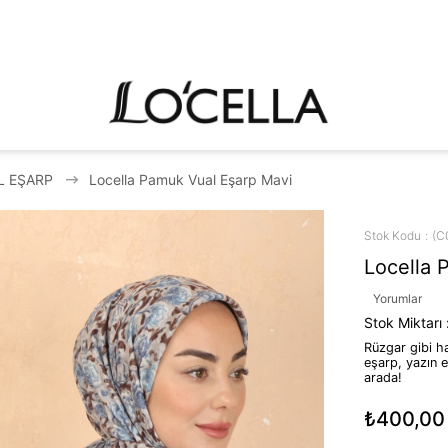
L EŞARP
Locella Pamuk Vual Eşarp Mavi
Stok Kodu
(C
Locella 
Yorumlar
Stok Miktarı
Rüzgar gibi ha
eşarp, yazın e
arada!
₺400,00