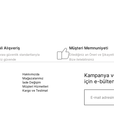
i Alışveriş
Müşteri Memnuniyeti
rası güvenlik standartlarıyla
Dilediğiniz an Öneri ve Şikayetl
iniz güvende
Bize iletebilirsiniz
Hakkımızda
Kampanya ve
Mağazalarımız
için e-bülten
İade Değişim
Müşteri Hizmetleri
Kargo ve Teslimat