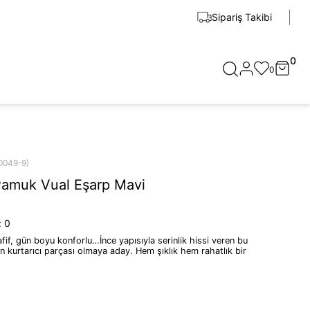
Sipariş Takibi
0
0
0049-9)
Pamuk Vual Eşarp Mavi
:
0
fif, gün boyu konforlu…İnce yapısıyla serinlik hissi veren bu
n kurtarıcı parçası olmaya aday. Hem şıklık hem rahatlık bir