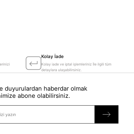
Kolay İade
erinizi
Kolay iade ve iptal işlemleriniz İle ilgili tüm
detaylara ulaşabilirsiniz.
 duyurulardan haberdar olmak
imize abone olabilirsiniz.