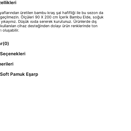
llikleri
aflarından üretilen bambu kraş şal hafifliği ile bu sezon da
geçilmezin. Ölçüleri 90 X 200 cm İçerik Bambu Elde, soğuk
 yıkayınız. Düşük ısıda sererek kurutunuz. Ürünlerde dış
kullanılan cihaz desteğinden dolayı ürün renklerinde ton
rı oluşabilir.
ar
(0)
Seçenekleri
erileri
 Soft Pamuk Eşarp