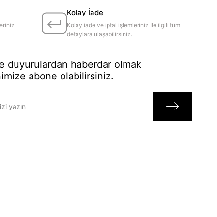
Kolay İade
erinizi
Kolay iade ve iptal işlemleriniz İle ilgili tüm
detaylara ulaşabilirsiniz.
 duyurulardan haberdar olmak
imize abone olabilirsiniz.