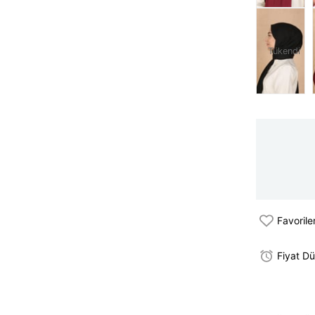
Tükendi
Favorile
Fiyat D