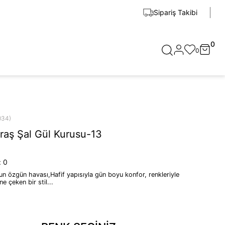
Sipariş Takibi
0
0
034)
aş Şal Gül Kurusu-13
:
0
n özgün havası,Hafif yapısıyla gün boyu konfor, renkleriyle
ne çeken bir stil...