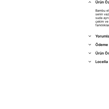
Ürün Öze
Bambu ely
senin vaz
suda ayrı
çekim ve 
farklılıkla
Yoruml
Ödeme 
Ürün Ön
Locella