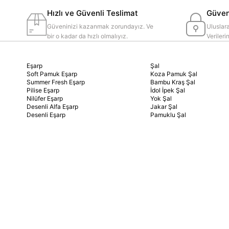
Hızlı ve Güvenli Teslimat
Güvenl
Güveninizi kazanmak zorundayız. Ve
Uluslara
bir o kadar da hızlı olmalıyız.
Veriler
Eşarp
Şal
Soft Pamuk Eşarp
Koza Pamuk Şal
Summer Fresh Eşarp
Bambu Kraş Şal
Pilise Eşarp
İdol İpek Şal
Nilüfer Eşarp
Yok Şal
Desenli Alfa Eşarp
Jakar Şal
Desenli Eşarp
Pamuklu Şal