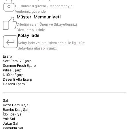
Uluslararası güvenlik standartlarıyla
Verileriniz güvende
Müşteri Memnuniyeti
Dilediğiniz an Öneri ve Şikayetlerinizi
Bize iletebilirsiniz
Kolay İade
Kolay iade ve iptal işlemleriniz İle ilgili tüm
detaylara ulaşabilirsiniz.
Eşarp
Soft Pamuk Eşarp
Summer Fresh Eşarp
Pilise Eşarp
Nilüfer Eşarp
Desenli Alfa Eşarp
Desenli Eşarp
Şal
Koza Pamuk Şal
Bambu Kraş Şal
İdol İpek Şal
Yok Şal
Jakar Şal
Pamuklu Şal